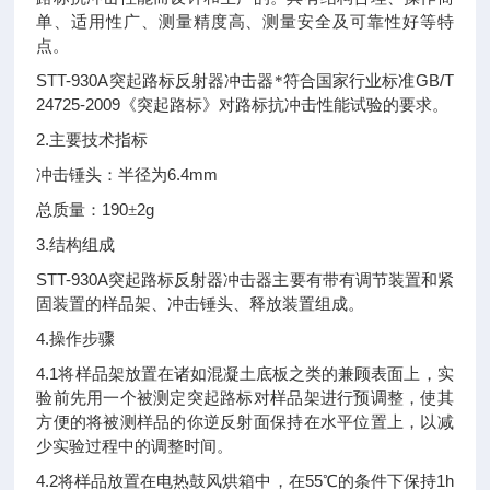
单、适用性广、测量精度高、测量安全及可靠性好等特
点。
STT-930A
GB/T
突起路标反射器冲击器*符合国家行业标准
24725-2009
《突起路标》对路标抗冲击性能试验的要求。
2.
主要技术指标
6.4mm
冲击锤头：半径为
190
2g
总质量：
±
3.
结构组成
STT-930A
突起路标反射器冲击器主要有带有调节装置和紧
固装置的样品架、冲击锤头、释放装置组成。
4.
操作步骤
4.1
将样品架放置在诸如混凝土底板之类的兼顾表面上，实
验前先用一个被测定突起路标对样品架进行预调整，使其
方便的将被测样品的你逆反射面保持在水平位置上，以减
少实验过程中的调整时间。
4.2
55
1h
将样品放置在电热鼓风烘箱中，在
℃的条件下保持