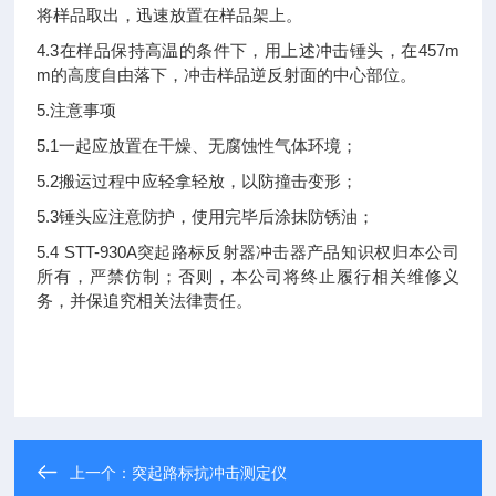
将样品取出，迅速放置在样品架上。
4.3
457m
在样品保持高温的条件下，用上述冲击锤头，在
m
的高度自由落下，冲击样品逆反射面的中心部位。
5.
注意事项
5.1
一起应放置在干燥、无腐蚀性气体环境；
5.2
搬运过程中应轻拿轻放，以防撞击变形；
5.3
锤头应注意防护，使用完毕后涂抹防锈油；
5.4 STT-930A
突起路标反射器冲击器产品知识权归本公司
所有，严禁仿制；否则，本公司将终止履行相关维修义
务，并保追究相关法律责任。
上一个：
突起路标抗冲击测定仪