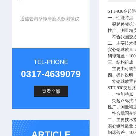
STT-930突起
一、性能特点
通信管内壁静摩擦系数测试仪
突起路标抗
性广、测量精度g
符合我国交
二、主要技术
实心钢球质量
钢球落差：
10
TEL-PHONE
三、结构组成
主要由可调
0317-4639079
四、操作说明
将钢球放置
STT-930突起
查看全部
一、性能特点
突起路标抗
性广、测量精度g
符合我国交
二、主要技术
实心钢球质量
ARTICLE
钢球落差：
10