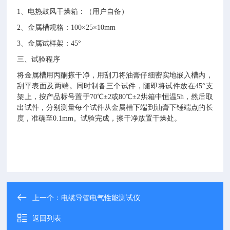
1、电热鼓风干燥箱：（用户自备）
2、金属槽规格
：
100×25×10mm
3、金属试样架：45°
三
、试验程序
将金属槽用丙酮搽干净，用刮刀将油膏仔细密实地嵌入槽内，
刮平表面及两端。同时制备三个试件，随即将试件放在
45°支
架上，按产品标号置于70
℃
±2或80
℃
±2烘箱中恒温5h，然后取
出试件，分别测量每个试件从金属槽下端到油膏下锤端点的长
度，
准
确至
0.1mm
。
试验完成，擦干净放置干燥处。
上一个：
电缆导管电气性能测试仪
返回列表