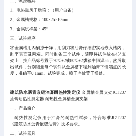
二、试验器具
1、电热鼓风干燥箱：（用户自备）
2、金属槽规格
：
100×25×10mm
3、金属试样架：45°
三
、试验程序
将金属槽用丙酮搽干净，用刮刀将油膏仔细密实地嵌入槽内，
刮平表面及两端。同时制备三个试件，随即将试件放在
45°支
架上，按产品标号置于70
℃
±2或80
℃
±2烘箱中恒温5h，然后取
出试件，分别测量每个试件从金属槽下端到油膏下锤端点的长
度，
准
确至
0.1mm
。
试验完成，擦干净放置干燥处。
建筑防水沥青嵌缝油膏耐热性测定仪
金属槽金属支架
JCT207
油膏耐热性测定器
耐热性金属槽金属支架
一、
产品简介
耐热性测定仪用于油膏的耐热性试验，符合标准
JC/T207
《建筑防水沥青嵌缝油膏》技术要求。
二、试验器具