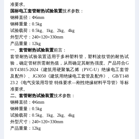
准要求。
国标电工套管耐热试验装置
技术参数：
钢棒直径：Ф
6mm
钢棒重量：
0.5kg
试验载荷：
0.5kg
、
1kg
、
2kg
、
4kg
外型尺寸：
240
×
120
×
330mm
产品重量：
12kg
一、
套管耐热试验装置
前言：
套管耐热试验装置适用于多种塑料管，塑料波纹管的耐热试
验，确定管材所需耐热值，从而确定其耐热强度。产品符合
G
B/T43815-2024
《建筑用硬聚氯乙烯（
PVC-U
）绝缘电工套管
及配件》、
JG3050
《建筑用绝缘电工套管及配件》、
GB/T148
23.2
《电气安装用导管 特殊要求—刚性绝缘材料平导管》等标
准要求。
二、套管耐热试验装置
技术参数：
钢棒直径：Ф
6mm
钢棒重量：
0.5kg
试验载荷：
0.5kg
、
1kg
、
2kg
、
4kg
外型尺寸：
240
×
120
×
330mm
产品重量：
12kg