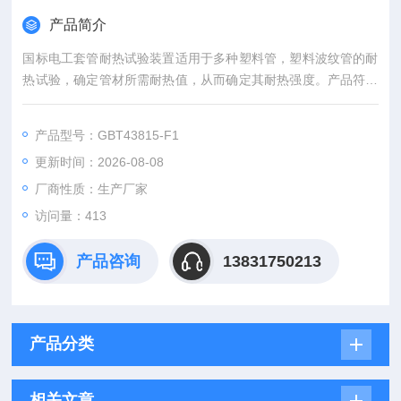
产品简介
国标电工套管耐热试验装置适用于多种塑料管，塑料波纹管的耐
热试验，确定管材所需耐热值，从而确定其耐热强度。产品符合
GB/T43815-2024《建筑用硬聚氯乙烯（PVC-U）绝缘电工套管
及配件》、JG3050《建筑用绝缘电工套管及配件》、GB/T1482
产品型号：GBT43815-F1
3.2《电气安装用导管 特殊要求—刚性绝缘材料平导管》等标准
更新时间：2026-08-08
要求。
厂商性质：生产厂家
访问量：413
产品咨询
13831750213
产品分类
相关文章