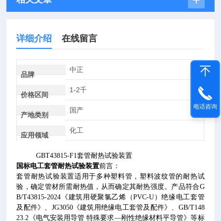
详细介绍
在线留言
中正
品牌
1-2千
价格区间
电话咨询
国产
产地类别
化工
应用领域
GBT43815-F1
套管耐热试验装置
国标电工套管耐热试验装置
前言：
套管耐热试验装置适用于多种塑料管，塑料波纹管的耐热试
验，确定管材所需耐热值，从而确定其耐热强度。产品符合
G
B/T43815-2024
《建筑用硬聚氯乙烯（
PVC-U
）绝缘电工套管
及配件》、
JG3050
《建筑用绝缘电工套管及配件》、
GB/T148
23.2
《电气安装用导管 特殊要求—刚性绝缘材料平导管》等标