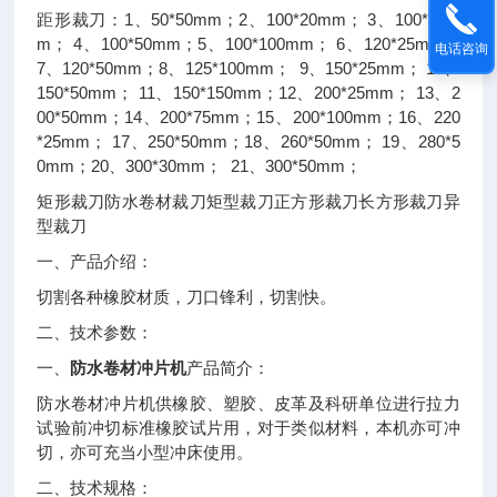
1
50*50mm
2
100*20mm
3
100*25m
距形裁刀：
、
；
、
；
、
m
4
100*50mm
5
100*100mm
6
120*25mm
；
、
；
、
；
、
；
电话咨询
7
120*50mm
8
125*100mm
9
150*25mm
10
、
；
、
；
、
；
、
150*50mm
11
150*150mm
12
200*25mm
13
2
；
、
；
、
；
、
00*50mm
14
200*75mm
15
200*100mm
16
220
；
、
；
、
；
、
*25mm
17
250*50mm
18
260*50mm
19
280*5
；
、
；
、
；
、
0mm
20
300*30mm
21
300*50mm
；
、
；
、
；
矩形裁刀防水卷材裁刀矩型裁刀正方形裁刀长方形裁刀异
型裁刀
一、产品介绍：
切割各种橡胶材质，刀口锋利，切割快。
二、技术参数：
一、
防水卷材冲片机
产品简介：
防水卷材冲片机供橡胶、塑胶、皮革及科研单位进行拉力
试验前冲切标准橡胶试片用，对于类似材料，本机亦可冲
切，亦可充当小型冲床使用。
二、技术规格：