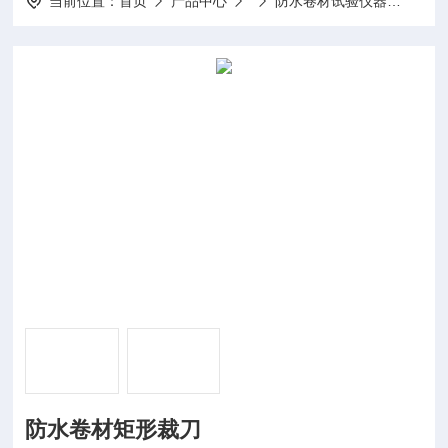
当前位置：
首页
产品中心
防水卷材试验仪器
100
防水卷材矩形裁刀