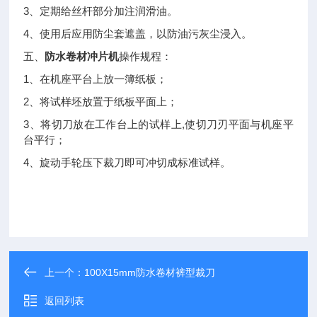
3
、定期给丝杆部分加注润滑油。
4
、使用后应用防尘套遮盖，以防油污灰尘浸入。
五、
防水卷材冲片机
操作规程：
1
、在机座平台上放一簿纸板；
2
、将试样坯放置于纸板平面上；
3
,
、将切刀放在工作台上的试样上
使切刀刃平面与机座平
台平行；
4
、旋动手轮压下裁刀即可冲切成标准试样。
上一个：
100X15mm防水卷材裤型裁刀
返回列表