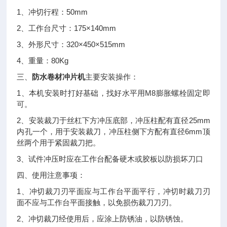
1
50mm
、冲切行程：
2
175×140mm
、工作台尺寸：
3
320×450×515mm
、外形尺寸：
4
80Kg
、重量：
三、
防水卷材冲片机
主要安装操作：
1
M8
、本机安装时打好基础，找好水平用
膨胀螺栓固定即
可。
2
25mm
、安装裁刀于丝杠下方冲压底部，冲压柱配有直径
6mm
内孔一个，用于安装裁刀，冲压柱侧下方配有直径
顶
丝两个用于紧固裁刀把。
3
、试件冲压时应在工作台配备硬木或胶板以防损坏刀口
四、使用注意事项：
1
、冲切裁刀刃平面应与工作台平面平行，冲切时裁刀刃
面不应与工作台平面接触，以免损伤裁刀刀刃。
2
、冲切裁刀经使用后，应涂上防锈油，以防锈蚀。