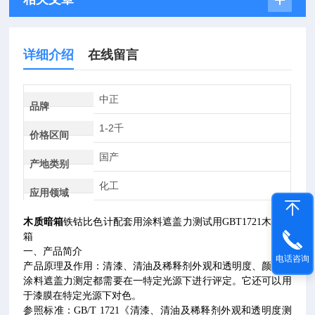
详细介绍
在线留言
中正
品牌
1-2千
价格区间
国产
产地类别
化工
应用领域
木质暗箱
铁钴比色计配套用涂料遮盖力测试用
GBT1721
木制暗
箱
一、产品简介
电话咨询
产品原理及作用：清漆、清油及稀释剂外观和透明度、颜色及
涂料遮盖力测定都需要在一特定光源下进行评定。它还可以用
于漆膜在特定光源下对色。
参照标准：
GB/T 1721
《清漆、清油及稀释剂外观和透明度测