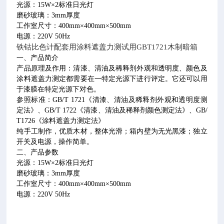
光源：
15W
×
2
标准日光灯
磨砂玻璃：
3mm
厚度
工作室尺寸：
400mm
×
400mm
×
500mm
电源：
220V 50Hz
铁钴比色计配套用涂料遮盖力测试用
GBT1721
木制暗箱
一、产品简介
产品原理及作用：清漆、清油及稀释剂外观和透明度、颜色及
涂料遮盖力测定都需要在一特定光源下进行评定。它还可以用
于漆膜在特定光源下对色。
参照标准：
GB/T 1721
《清漆、清油及稀释剂外观和透明度测
定法》、
GB/T 1722
《清漆、清油及稀释剂颜色测定法》、
GB/
T1726
《涂料遮盖力测定法》
纯手工制作，优质木材，整体光滑；箱内壁为无光黑漆；独立
开关及电源，操作简单。
二、产品参数
光源：
15W
×
2
标准日光灯
磨砂玻璃：
3mm
厚度
工作室尺寸：
400mm
×
400mm
×
500mm
电源：
220V 50Hz