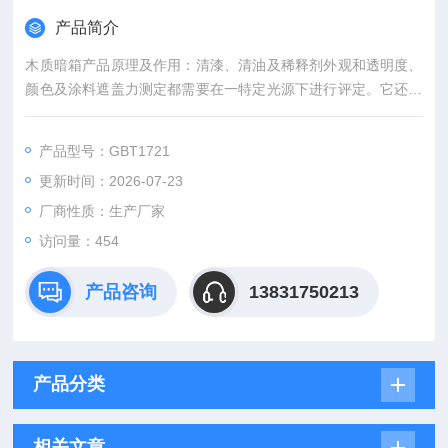
产品简介
木质暗箱产品原理及作用：清漆、清油及稀释剂外观和透明度、
颜色及涂料遮盖力测定都需要在一特定光源下进行评定。它还可
以用于漆膜在特定光源下对色。
参照标准：GB/T 1721《清漆、清油及稀释剂外观和透明度测定
产品型号：GBT1721
法》、GB/T 1722《清漆、清油及稀释剂颜色测定法》、GB/T1
更新时间：2026-07-23
726《涂料遮盖力测定法》
厂商性质：生产厂家
访问量：454
产品咨询
13831750213
产品分类
相关文章