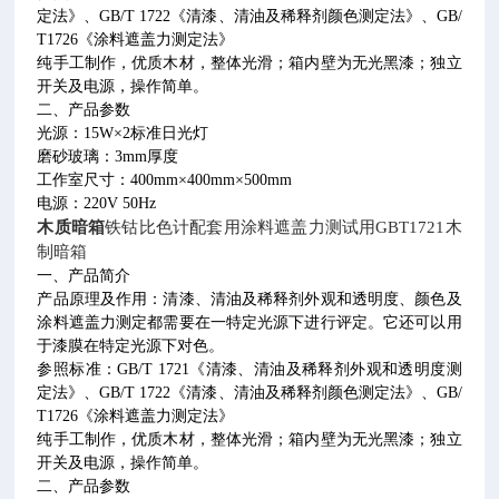
定法》、
GB/T 1722
《清漆、清油及稀释剂颜色测定法》、
GB/
T1726
《涂料遮盖力测定法》
纯手工制作，优质木材，整体光滑；箱内壁为无光黑漆；独立
开关及电源，操作简单。
二、产品参数
光源：
15W
×
2
标准日光灯
磨砂玻璃：
3mm
厚度
工作室尺寸：
400mm
×
400mm
×
500mm
电源：
220V 50Hz
木质暗箱
铁钴比色计配套用涂料遮盖力测试用
GBT1721
木
制暗箱
一、产品简介
产品原理及作用：清漆、清油及稀释剂外观和透明度、颜色及
涂料遮盖力测定都需要在一特定光源下进行评定。它还可以用
于漆膜在特定光源下对色。
参照标准：
GB/T 1721
《清漆、清油及稀释剂外观和透明度测
定法》、
GB/T 1722
《清漆、清油及稀释剂颜色测定法》、
GB/
T1726
《涂料遮盖力测定法》
纯手工制作，优质木材，整体光滑；箱内壁为无光黑漆；独立
开关及电源，操作简单。
二、产品参数