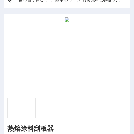
当前位置：
首页
产品中心
漆膜涂料试验仪器
JT/
热熔涂料刮板器