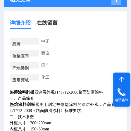
详细介绍
在线留言
中正
品牌
面议
价格区间
国产
产地类别
化工
应用领域
热熔涂料刮板
器涂层外观
JT/T712-2008
路面防滑涂料
一、产品简介
电话咨询
热熔涂料刮板
器用于测定热熔型涂料的涂层外观，产品符合
J
T/T712-2008
《路面防滑涂料》标准要求。
二、技术参数
外框尺寸：
200
×
200mm
内框尺寸：
150
×
80mm