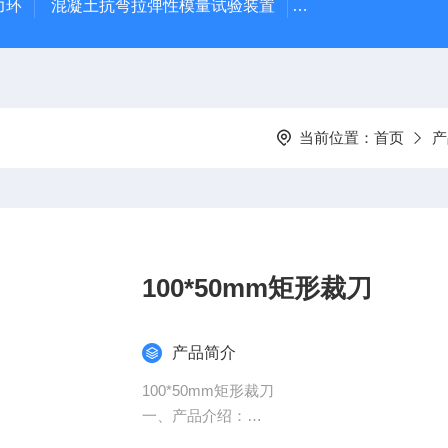
力环
混凝土抗弯拉弹性模量试验装置
混凝土塌落度试验
当前位置：
首页
产
100*50mm矩形裁刀
产品简介
100*50mm矩形裁刀
一、产品介绍：
切割各种橡胶材质，刀口锋利，切割快。