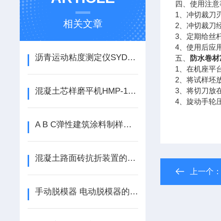
四、使用注意
1
、冲切裁刀
相关文章
2
、冲切裁刀
3
、定期给丝
4
、使用后应
沥青运动粘度测定仪SYD-265E使用说明
五、
防水卷材
1
、在机座平
2
、将试样坯
混凝土芯样磨平机HMP-150如何使用
3
、将切刀放
4
、旋动手轮
A B C弹性建筑涂料制样框如何使用
混凝土路面砖抗折装置的使用说明
上一个
手动脱模器 电动脱模器的使用说明