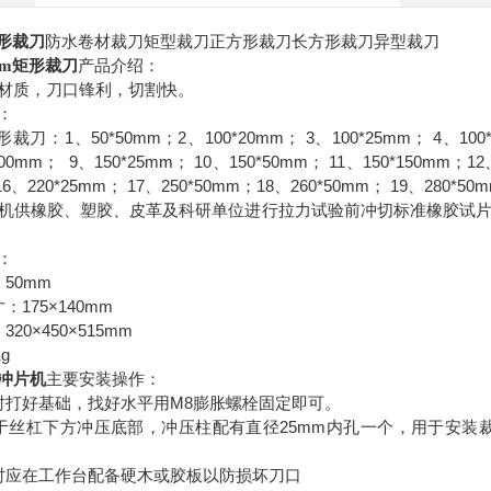
矩形裁刀
防水卷材裁刀矩型裁刀正方形裁刀长方形裁刀异型裁刀
0mm矩形裁刀
产品介绍：
材质，刀口锋利，切割快。
：
1
50*50mm
2
100*20mm
3
100*25mm
4
100
形裁刀：
、
；
、
；
、
；
、
100mm
9
150*25mm
10
150*50mm
11
150*150mm
12
；
、
；
、
；
、
；
16
220*25mm
17
250*50mm
18
260*50mm
19
280*50
、
；
、
；
、
；
、
机供橡胶、塑胶、皮革及科研单位进行拉力试验前冲切标准橡胶试
：
50mm
：
175×140mm
寸：
320×450×515mm
：
Kg
冲片机
主要安装操作：
M8
时打好基础，找好水平用
膨胀螺栓固定即可。
25mm
于丝杠下方冲压底部，冲压柱配有直径
内孔一个，用于安装
时应在工作台配备硬木或胶板以防损坏刀口