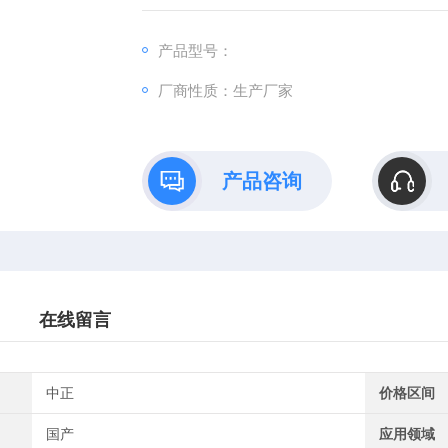
二、技术参数：
距形裁刀：1、50*50mm；2、100*20mm； 3、
产品型号：
20*25mm；7、120*50mm；8、125*100mm； 9、150*25mm； 10、150*50mm； 11、150*150m
厂商性质：生产厂家
12、200*25mm； 13
产品咨询
在线留言
中正
价格区间
国产
应用领域