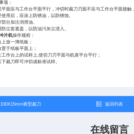
事项：
刃平面应与工作台平面平行，冲切时裁刀刃面不应与工作台平面接触
经使用后，应涂上防锈油，以防锈蚀。
杆部分加注润滑油。
用防尘套遮盖，以防油污灰尘浸入。
冲片机
操作规程：
台上放一簿纸板；
放置于纸板平面上；
,
在工作台上的试样上
使切刀刃平面与机座平台平行；
压下裁刀即可冲切成标准试样。
：
100X15mm裤型裁刀
返回列表
在线留言