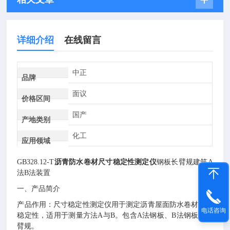
详细介绍
在线留言
中正
品牌
面议
价格区间
国产
产地类别
化工
应用领域
GB328.12-T
沥青防水卷材尺寸稳定性测定仪
钢板长臂规
建筑
A
法B法装置
一、产品简介
产品作用：
尺寸稳定性测定仪用于测定沥青屋面防水卷材尺寸
电话咨询
稳定性，适用于测量方法
A与B。包含A法钢板、B法钢板和长
臂规。