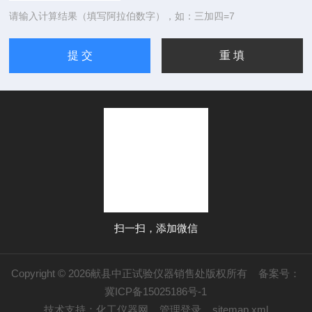
请输入计算结果（填写阿拉伯数字），如：三加四=7
扫一扫，添加微信
Copyright © 2026献县中正试验仪器销售处版权所有
备案号：
冀ICP备15025186号-1
技术支持：
化工仪器网
管理登录
sitemap.xml