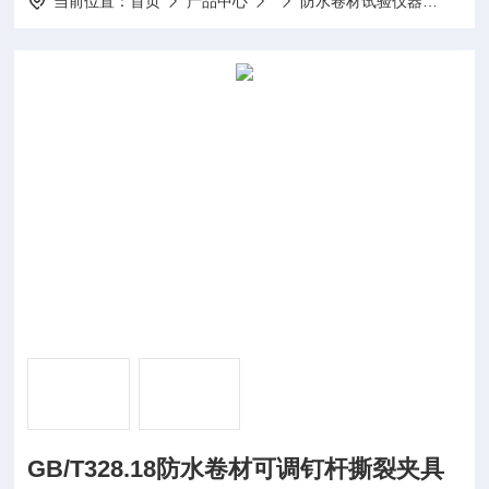
当前位置：
首页
产品中心
防水卷材试验仪器
GB/
GB/T328.18防水卷材可调钉杆撕裂夹具