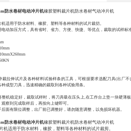
0mm防水卷材
电动冲片机
橡胶塑料裁片机防水卷材气动冲片机
片机适用于防水材料、橡胶、塑料等各种材料的试片裁切。
用电动加压方式，具有省时、省力、方便、快捷、等优点，裁取的试样标
mm
0mm
310mmX260mm
0KN
冲裁拉伸试片及各种材料试验样条的工具，可根据要求选配刀具
(出厂
各种成型刀具，迅速精确的裁取到各种试验用条。
将整机稳定好，裁取试样时，将刀具吸在压头上
,在工作台上垫一块硬薄
，观察到完成取样后，再按向上键即可。
子后面有限位调整，出厂前已调整好，请勿随意调整，以免损坏机器。
0mm防水卷材
电动冲片机
橡胶塑料裁片机防水卷材气动冲片机
片机适用于防水材料，橡胶，塑料等各种材料的试片裁剪。