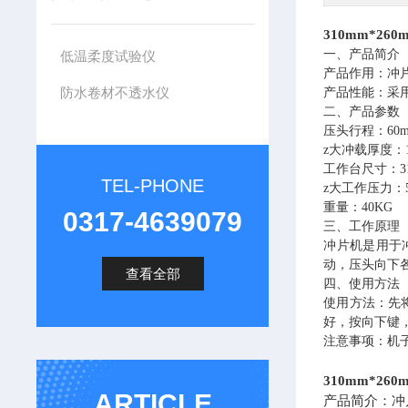
310mm*26
一、产品简介
低温柔度试验仪
产品作用：
冲
防水卷材不透水仪
产品性能：采
二、产品参数
压头行程：
60
z大冲载厚度：1
工作台尺寸：
TEL-PHONE
z大工作压力：5
重量：
40KG
0317-4639079
三、工作原理
冲片机
是用于
动，压头向下
查看全部
四、使用方法
使用方法：先
好，按向下键
注意事项：机
310mm*26
ARTICLE
产品简介：冲