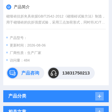
产品简介
砌墙砖抗折夹具依据GB/T2542-2012《砌墙砖试验方法》制造，
用于砌墙砖的抗折强度试验，采用三点加荷形式，同时符JC/T23
9-2014《蒸压粉煤灰砖》的标准要求。
选用45号钢，硬度高。
产品型号：
更新时间：2026-08-06
厂商性质：生产厂家
访问量：484
产品咨询
13831750213
产品分类
相关文章