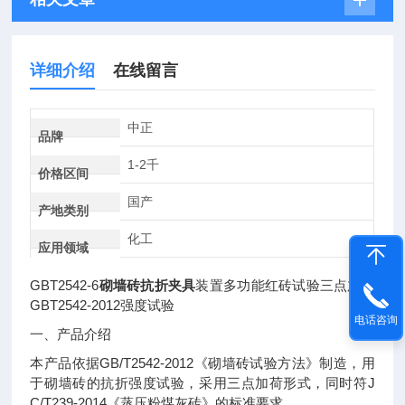
详细介绍
在线留言
中正
品牌
1-2千
价格区间
国产
产地类别
化工
应用领域
GBT2542-6
砌墙砖抗折夹具
装置多功能红砖试验三点加荷
GBT2542-2012强度试验
电话咨询
一、产品介绍
本产品依据GB/T2542-2012《砌墙砖试验方法》制造，用
于砌墙砖的抗折强度试验，采用三点加荷形式，同时符J
C/T239-2014《蒸压粉煤灰砖》的标准要求。