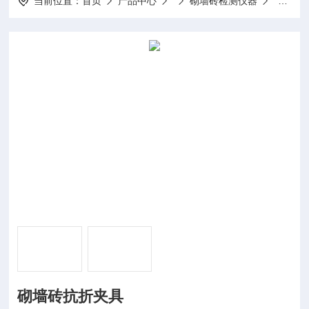
当前位置：
首页
产品中心
砌墙砖检测仪器
砌墙砖
砌墙砖抗折夹具