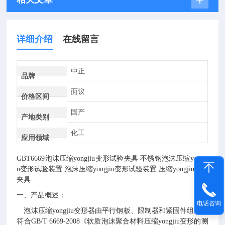
详细介绍
在线留言
中正
品牌
面议
价格区间
国产
产地类别
化工
应用领域
GBT6669泡沫
压缩
yongjiu变形
试验夹具
不锈钢泡沫
压缩
yongji
u变形
试验装置
泡沫压缩
yongjiu变形试验装置
压缩
yongjiu变形
夹具
一、产品概述：
电话咨询
泡沫压缩
yongjiu变形器
由平行钢板、限制器和紧固件组成，
符合
GB/T 6669-2008《软质泡沫聚合材料压缩
yongjiu
变形的测