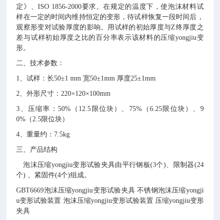
定》、
ISO 1856-2000要求
。
在规定的温度下，使泡沫材料试
样在一定的时间内维持恒定的变形，待试样恢复一段时间后，
观察形变对试验厚度的影响。用试样的初始厚度与
Z终厚度之
差与试样初始厚度之比的百分率表示该材料的压缩yongjiu变
形。
二、技术参数：
1、试样：长50±1 mm 宽50±1mm 厚度25±1mm
2、外形尺寸：220×120×100mm
3、压缩率：50%（12.5限位块）、75%（6.25限位块）、9
0%（2.5限位块）
4、重量约：7.5kg
三、产品结构
泡沫压缩
yongjiu
变形试验夹具由平行钢板
(
3
个
)
、
限制器
(24
个) 、紧固件(4个)组成。
GBT6669泡沫
压缩
yongjiu变形
试验夹具
不锈钢泡沫
压缩
yongji
u变形
试验装置
泡沫压缩
yongjiu变形试验装置
压缩
yongjiu变形
夹具