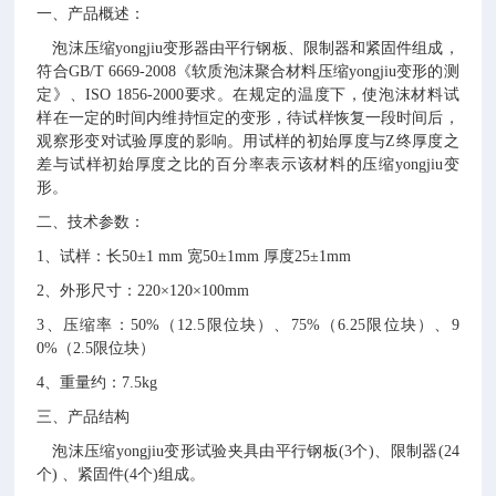
一、产品概述：
泡沫压缩
yongjiu变形器
由平行钢板、限制器和紧固件组成，
符合
GB/T 6669-2008《软质泡沫聚合材料压缩
yongjiu
变形的测
定》、
ISO 1856-2000要求
。
在规定的温度下，使泡沫材料试
样在一定的时间内维持恒定的变形，待试样恢复一段时间后，
观察形变对试验厚度的影响。用试样的初始厚度与
Z终厚度之
差与试样初始厚度之比的百分率表示该材料的压缩yongjiu变
形。
二、技术参数：
1、试样：长50±1 mm 宽50±1mm 厚度25±1mm
2、外形尺寸：220×120×100mm
3、压缩率：50%（12.5限位块）、75%（6.25限位块）、9
0%（2.5限位块）
4、重量约：7.5kg
三、产品结构
泡沫压缩
yongjiu
变形试验夹具由平行钢板
(
3
个
)
、
限制器
(24
个) 、紧固件(4个)组成。