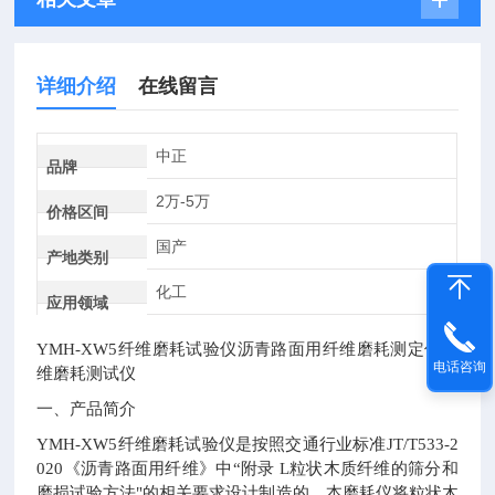
详细介绍
在线留言
中正
品牌
2万-5万
价格区间
国产
产地类别
化工
应用领域
YMH-XW5
纤维磨耗试验仪沥青路面用纤维磨耗测定仪纤
电话咨询
维磨耗测试仪
一、产品简介
YMH-XW5
纤维磨耗试验仪是按照交通行业标准
JT/T533-2
020
《沥青路面用纤维》中“附录
L
粒状木质纤维的筛分和
磨损试验方法"的相关要求设计制造的。本磨耗仪将粒状木