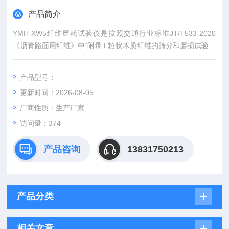
产品简介
YMH-XW5纤维磨耗试验仪是按照交通行业标准JT/T533-2020
《沥青路面用纤维》中“附录 L粒状木质纤维的筛分和磨损试验方
法"的相关要求设计制造的。本磨耗仪将粒状木质纤维置于研磨系
统中研磨指定的时间后，振筛系统启动工作，对研磨后的纤维进
产品型号：
行筛分，进而完成对粒状木质纤维研磨筛分后的质量分析。
更新时间：2026-08-05
厂商性质：生产厂家
访问量：374
产品咨询
13831750213
产品分类
相关文章