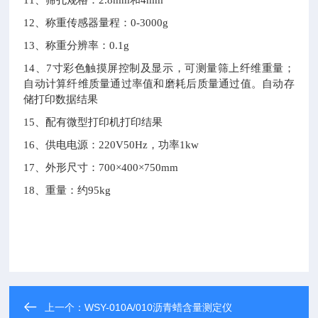
11
、筛孔规格：
2.8mm
和
4mm
12
、称重传感器量程：
0-3000g
13
、称重分辨率：
0.1g
14
、
7
寸彩色触摸屏控制及显示，可测量筛上纤维重量；
自动计算纤维质量通过率值和磨耗后质量通过值。自动存
储打印数据结果
15
、配有微型打印机打印结果
16
、供电电源：
220V50Hz
，功率
1kw
17
、外形尺寸：
700
×
400
×
750mm
18
、重量：约
95kg
上一个：
WSY-010A/010沥青蜡含量测定仪