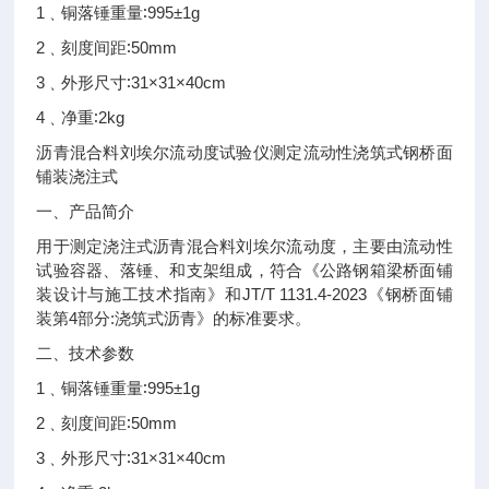
1
∶995±1g
﹑铜落锤重量
2
∶50mm
﹑刻度间距
3
∶31×31×40cm
﹑外形尺寸
4
∶2kg
﹑净重
沥青混合料刘埃尔流动度试验仪测定流动性浇筑式钢桥面
铺装浇注式
一、产品简介
用于测定浇注式沥青混合料刘埃尔流动度，主要由流动性
试验容器、落锤、和支架组成，符合《公路钢箱梁桥面铺
JT/T 1131.4-2023
装设计与施工技术指南》和
《钢桥面铺
4
:
装第
部分
浇筑式沥青》的标准要求。
二、技术参数
1
∶995±1g
﹑铜落锤重量
2
∶50mm
﹑刻度间距
3
∶31×31×40cm
﹑外形尺寸