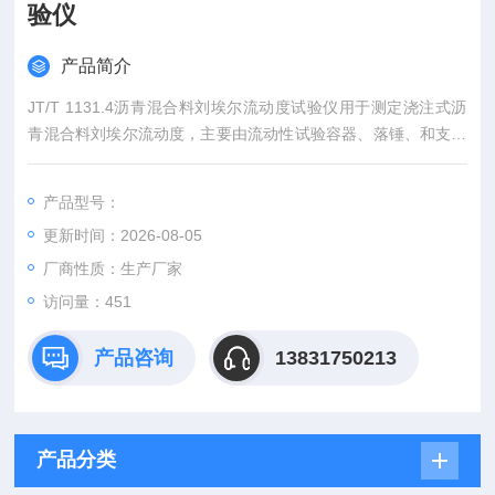
验仪
产品简介
JT/T 1131.4沥青混合料刘埃尔流动度试验仪用于测定浇注式沥
青混合料刘埃尔流动度，主要由流动性试验容器、落锤、和支架
组成，符合《公路钢箱梁桥面铺装设计与施工技术指南》和JT/T
1131.4-2023《钢桥面铺装第4部分:浇筑式沥青》的标准要求。
产品型号：
更新时间：2026-08-05
厂商性质：生产厂家
访问量：451
产品咨询
13831750213
产品分类