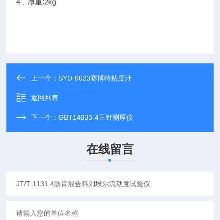
4
∶2kg
﹑净重
上一个：
SYD-0623赛博特粘度计
返回列表
下一个：
GBT14833-4三针测厚仪
在线留言