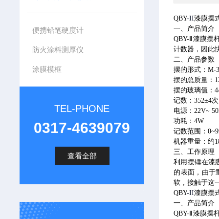
QBY
-II
漆膜摆
一、产品简介
便携铅笔硬度计
QBY-
Ⅱ漆膜摆
防火涂料测厚仪
计数器，因此
二、产品参数
涂膜模框
摆的形式：
M-
摆的总质量：
1
摆的玻璃值：
4
记数：
352
±
4
次
TEL-PHONE
电源：
22V~ 5
功耗：
4W
0317-4639079
记数范围：
0~9
机器重量：约
1
三、工作原理
查看全部
利用摆锤在漆
的表面，由于
软，接触于这
QBY
-II
漆膜摆
一、产品简介
QBY-
Ⅱ漆膜摆