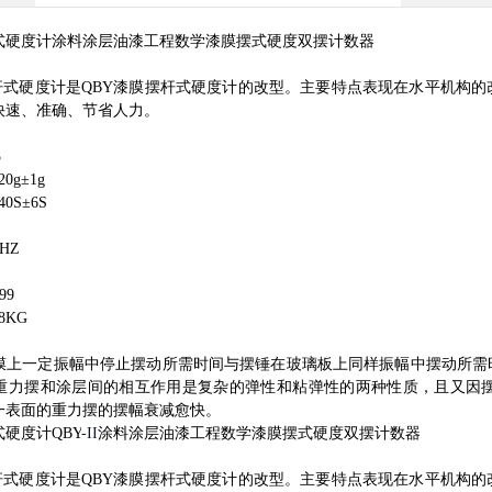
式硬度计
涂料涂层油漆工程数学漆膜摆式硬度双摆计数器
杆式硬度计是
QBY
漆膜摆杆式硬度计的改型。主要特点表现在水平机构的
快速、准确、节省人力。
3
20g
±
1g
40S
±
6S
0HZ
99
8KG
膜上一定振幅中停止摆动所需时间与摆锤在玻璃板上同样振幅中摆动所需
重力摆和涂层间的相互作用是复杂的弹性和粘弹性的两种性质，且又因
一表面的重力摆的摆幅衰减愈快。
式硬度计
QBY
-II
涂料涂层油漆工程数学漆膜摆式硬度双摆计数器
杆式硬度计是
QBY
漆膜摆杆式硬度计的改型。主要特点表现在水平机构的