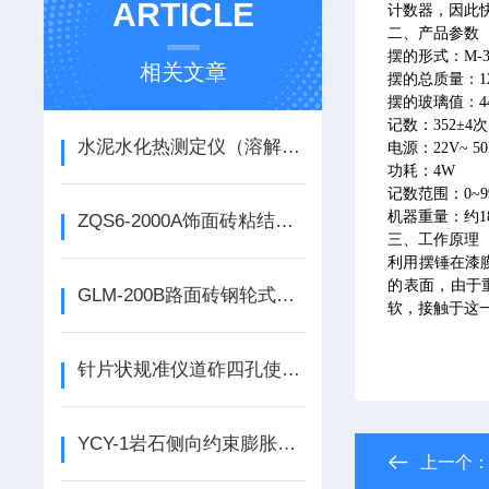
ARTICLE
计数器，因此
二、产品参数
摆的形式：
M-
相关文章
摆的总质量：
1
摆的玻璃值：
4
记数：
352
±
4
次
水泥水化热测定仪（溶解热法） SHR-650IV使用说明
电源：
22V~ 5
功耗：
4W
记数范围：
0~9
机器重量：约
1
ZQS6-2000A饰面砖粘结强度拉拔仪如何使用
三、工作原理
利用摆锤在漆
的表面，由于
GLM-200B路面砖钢轮式耐磨试验机的使用说明
软，接触于这
针片状规准仪道砟四孔使用说明
YCY-1岩石侧向约束膨胀试验仪的使用说明
上一个