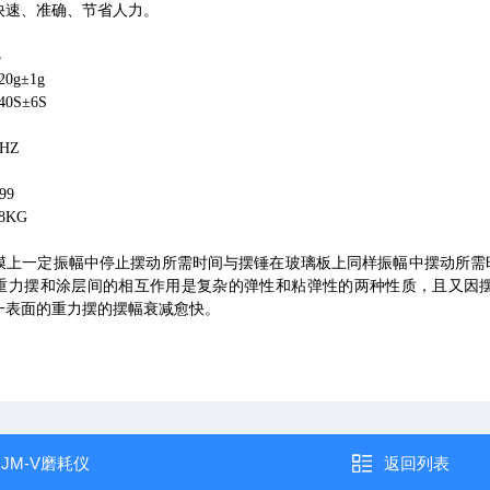
快速、准确、节省人力。
3
20g
±
1g
40S
±
6S
0HZ
99
8KG
膜上一定振幅中停止摆动所需时间与摆锤在玻璃板上同样振幅中摆动所需
重力摆和涂层间的相互作用是复杂的弹性和粘弹性的两种性质，且又因
一表面的重力摆的摆幅衰减愈快。
：
JM-V磨耗仪
返回列表