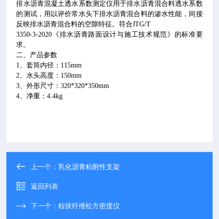
排水沥青混凝土透水系数测定仪用于排水沥青混合料透水系数
的测试，用以评价常水头下排水沥青混合料的渗水性能，间接
反映排水沥青混合料的空隙特征。符合
JTG/T
3350-3-2020
《排水沥青路面设计与施工技术规范》的标准要
求。
二、产品参数
1
、套筒内径：
115mm
2
、水头高度：
150mm
3
、外形尺寸：
320*320*350mm
4
、净重：
4.4kg
上一个：
乳化沥青粘附性支架
返回列表
下一个：
粒状纤维松方密度仪