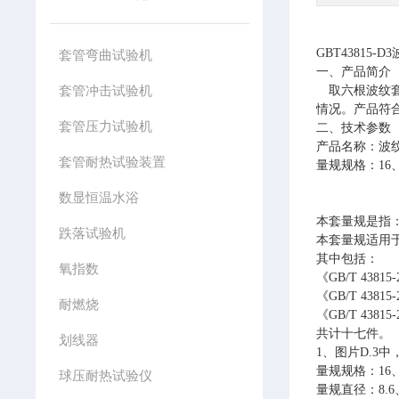
GBT43815-D3
套管弯曲试验机
一、产品简介
套管冲击试验机
取六根波纹
情况
。
产品符
套管压力试验机
二、技术参数
产品名称
：波
套管耐热试验装置
量规规格
：
16
数显恒温水浴
本套量规是指
跌落试验机
本套量规适用
其中包括：
氧指数
《
GB/T 438
《
GB/T 43
耐燃烧
《
GB/T 43
共计十七件。
划线器
1、图片D.3
量规规格：
16
球压耐热试验仪
量规直径：
8.