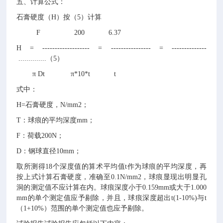
五、计算公式：
石膏硬度（
H
）按（
5
）计算
F 200 6.37
H = ------------------- = ---------------- = --------------
..............
（
5
）
π
Dt
π
*10*t t
式中：
H=
石膏硬度，
N/mm2
；
T
：球痕的平均深度
mm
；
F
：荷载
200N
；
D
：钢球直径
10mm
；
取所测得
18
个深度值的算术平均值
t
作为球痕的平均深度，再
按上式计算石膏硬度，准确至
0.1N/mm2
，球痕显现出明显孔
洞的测定值不应计算在内。球痕深度小于
0.159mm
或大于
1.000
mm
的单个测定值应予剔除，并且，球痕深度超出
t(1-10%)
与
t
（
1+10%
）范围的单个测定值也应予剔除。