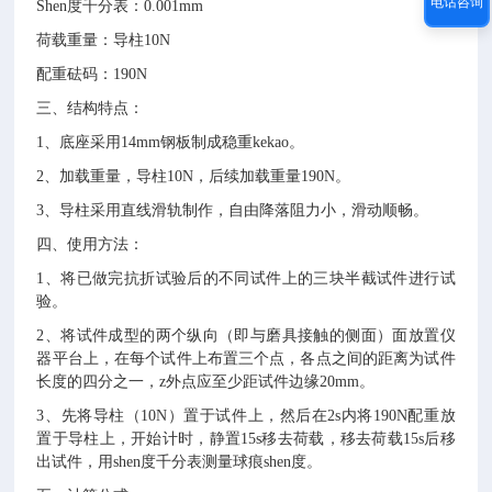
电话咨询
Shen
度千分表：
0.001mm
荷载重量：导柱
10N
配重砝码：
190N
三、结构特点：
1
、底座采用
14mm
钢板制成稳重
kekao
。
2
、加载重量，导柱
10N
，后续加载重量
190N
。
3
、导柱采用直线滑轨制作，自由降落阻力小，滑动顺畅。
四、使用方法：
1
、将已做完抗折试验后的不同试件上的三块半截试件进行试
验。
2
、将试件成型的两个纵向（即与磨具接触的侧面）面放置仪
器平台上，在每个试件上布置三个点，各点之间的距离为试件
长度的四分之一，
z
外点应至少距试件边缘
20mm
。
3
、先将导柱（
10N
）置于试件上，然后在
2s
内将
190N
配重放
置于导柱上，开始计时，静置
15s
移去荷载，移去荷载
15s
后移
出试件，用
shen
度千分表测量球痕
shen
度。