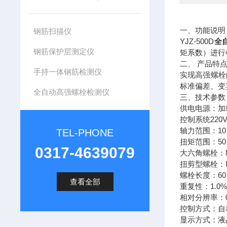
一、功能说明
钢筋扫描仪
YJZ-500D
全
钢筋保护层测定仪
矩系数）进行
二、
产品特
手持一体钢筋检测仪
实现高强螺栓
标准偏差、变
全自动高强螺栓检测仪
三、技术参数
供电电源：加
220
控制系统
10
轴力范围：
TEL-PHONE
50
扭矩范围：
0317-4639079
大六角螺栓：
扭剪型螺栓：
60
螺栓长度：
查看全部
1.0
重复性：
相对分辨率：
控制方式：自
显示方式：液