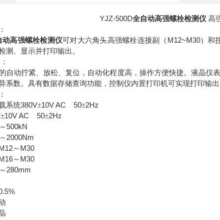
YJZ-500D
全自动高强螺栓检测仪
高
：
M12~M30
自动高强螺栓检测仪
可对大六角头高强螺栓连接副（
）和
检测、显示并打印输出。
点：
的自动拧紧、放松、复位，自动化程度高，操作方便快捷。液晶仪
异系数。具有数据存储查询功能，控制仪内置打印机可实现打印输出
：
380V
10V AC 50
2Hz
载系统
±
±
V
10V AC 50
2Hz
±
±
500kN
～
2000Nm
～
M12
M30
～
M16
M30
～
280mm
～
%
0.5%
动
晶