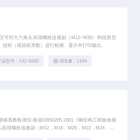
仪可对大六角头高强螺栓连接副（M12~M30）和扭剪型
轴力、扭矩（或扭矩系数）进行检测、显示并打印输出。
产品型号：YJZ-500D
浏览量：2109
系数检测仪 根据GB50205-2001《钢结构工程验收规
螺栓连接副（M12，M16，M20，M22，M24，M2
、进行检测，显示并打印。