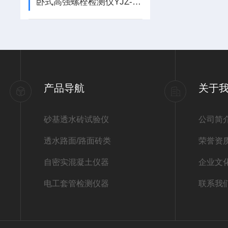
卧式高强螺栓检测仪YJZ-500A使用说明
产品导航
关于
砂基透水砖试验仪
公司简
透水路面/路面砖类
荣誉资
自密实混凝土仪器
企业文
电工套管检测仪器
联系我