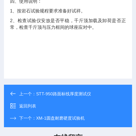
四、使用说明：
1
、按岩石试验规程要求准备好试祥。
2
、检查试验仪安放是否平稳，千斤顶加载及卸荷是否正
常，检查千斤顶与压力框间的球座应对中。
上一个：
STT-950路面标线厚度测试仪
返回列表
下一个：
XM-1圆盘耐磨硬度试验机