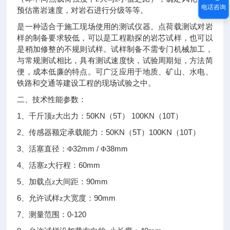
电话咨询
预估凿岩速度，对岩石进行分级等等。
是一种适合于施工现场使用的测试仪器。点荷载测试对岩
样的制备要求较低，可以是工程勘探的岩芯试样，也可以
是稍加修整的不规则试样。试样制备不需专门机械加工，
与常规测试相比，具有测试速度快，试验周期短，方法简
便，成本低廉的特点。可广泛应用于地质、矿山、水电、
铁路和交通等建设工程的现场试验之中。
二、技术性能参数：
1
50KN
5T
100KN
10T
、千斤顶z大出力：
（
）
（
）
2
50KN
5T
100KN
10T
、传感器额定承载能力：
（
）
（
）
3
32mm /
38mm
、活塞直径：Φ
Φ
4
60mm
、活塞z大行程：
5
90mm
、加载点z大间距：
6
90mm
、允许试样z大宽度：
7
0-120
、测量范围：