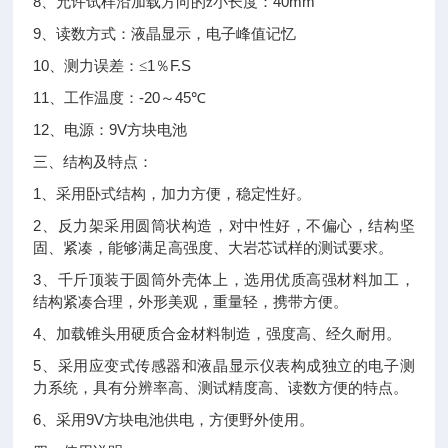
8
40mm
、允许试样沿加载方向的z小长度：
9
、读数方式：液晶显示，电子峰值记忆
10
1
F.S
、测力误差：≤
％
11
-20
45
、工作温度：
～
℃
12
9V
、电源：
方块电池
三、结构及特点：
1
、采用卧式结构，加力方便，稳定性好。
2
、反力架采用圆筒状构造，对中性好，不偏心，结构坚
固、紧凑，能够满足高强度、大岩芯试样的测试要求。
3
、千斤顶装于圆筒外壳体上，选用优质高强材料加工，
结构紧凑合理，外形美观，重量轻，携带方便。
4
、加载锥头用硬质合金材料制造，强度高、经久耐用。
5
、采用应变式传感器和液晶显示仪表构成独立的电子测
力系统，具有分辨率高、测试精度高、读数方便的特点。
6
9V
、采用
方块电池供电，方便野外使用。