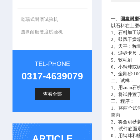
一、
圆盘耐磨
道瑞式耐磨试验机
以石料在上磨
圆盘耐磨硬度试验机
1
、石料加工设
2
、鼓风干燥
3
、天平：称量不
4
、游标卡尺，
5
、软毛刷
TEL-PHONE
6
、小钢球或
0317-4639079
7
、金刚砂:10
二、试样：
1
、用zuan石
查看全部
2
、将试件置于
三、程序：
1
、将两个试
筒内
2
、将金刚砂装
3
、试件底面
0，用钢球和橡
ARTICLE