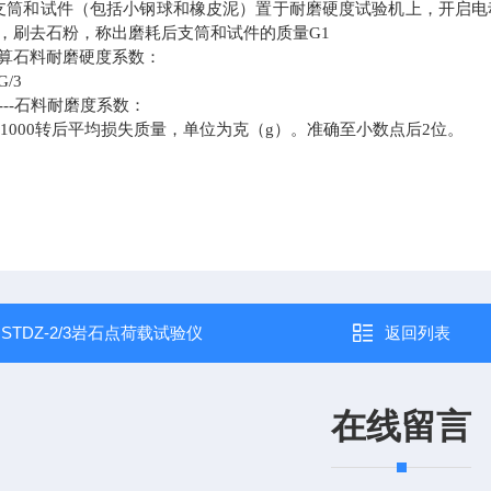
筒和试件（包括小钢球和橡皮泥）置于耐磨硬度试验机上，开启电动机，圆盘
，刷去石粉，称出磨耗后支筒和试件的质量G1
算石料耐磨硬度系数：
G/3
---石料耐磨度系数：
试件磨1000转后平均损失质量，单位为克（g）。准确至小数点后2位。
：
STDZ-2/3岩石点荷载试验仪
返回列表
在线留言