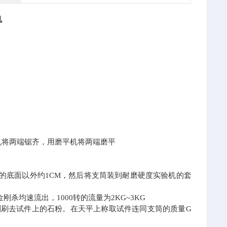
机
石机将两端锯齐，用磨平机将两端磨平
的底面以外约1CM，然后将支筒装到耐磨硬度实验机的套
均速流出，1000转的流量为2KG~3KG
刷刷去试件上的石粉。在天平上称取试件连同支筒的质量G