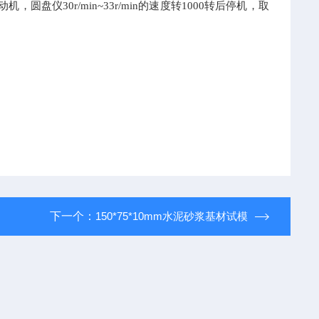
仪30r/min~33r/min的速度转1000转后停机，取
下一个：
150*75*10mm水泥砂浆基材试模