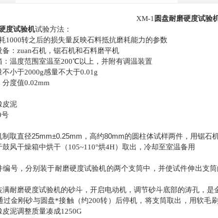
XM-1
圆盘耐磨硬度试验
硬度试验机
试验方法：
耗1000转之后的损失量反映石料抵抗磨耗能力的参数
机，锯石机和石料磨平机
备：zuan石
箱：温度范围室温至200℃以上，并附有调温装置
小于2000g感量不大于0.01g
分度值0.02mm
橡皮泥
0号
机制取直径25mm±0.25mm，高约80mm的圆柱体试样两件，用锯
鼓风干燥箱中烘干（105~110°烘4H）取出，冷却至室温备用
件编号，分别装于耐磨硬度试验机的两个支筒中，并使试件伸出支筒
满耐磨硬度试验机的砂斗，开启电动机，调节砂斗底部的涛孔，是金刚杀
通过金刚砂与圆盘*接触（约200转）后停机，将支筒取出，用软毛
皮泥调整质量凑成1250G