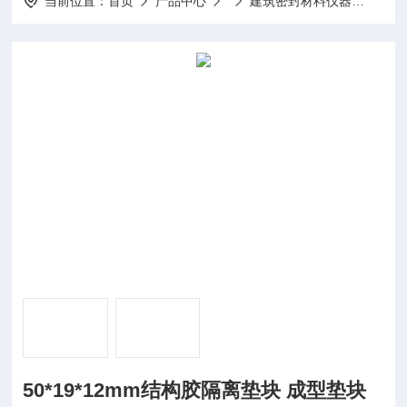
当前位置：
首页
产品中心
建筑密封材料仪器
50*
50*19*12mm结构胶隔离垫块 成型垫块