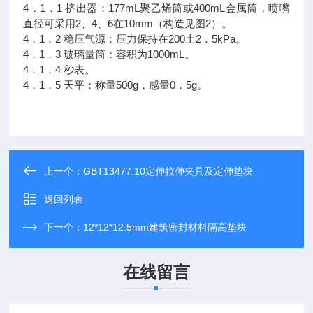
4．1．1 挤出器：177mL聚乙烯筒或400mL金属筒，喷嘴
直径可采用2、4、6在10mm（构造见图2）。
4．1．2 稳压气源：压力保持在200土2．5kPa。
4．1．3 玻璃量筒：容积为1000mL。
4．1．4 秒表。
4．1．5 天平：称量500g，感量0．5g。
上一个：
GBT13477.10定伸拉伸夹具及定伸垫块
返回列表
下一个：
12*12*12.5mm建筑密封材料隔高垫块
在线留言