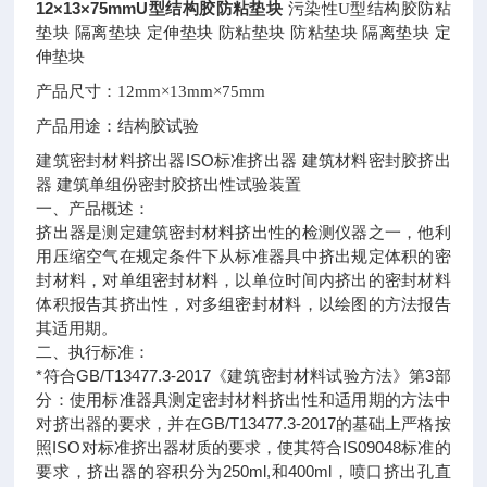
12×13×75mmU型结构胶防粘垫块
污染性U型结构胶防粘
垫块 隔离垫块 定伸垫块 防粘垫块 防粘垫块 隔离垫块 定
伸垫块
产品尺寸：
12mm×13mm×75mm
产品用途：
结构胶试验
建筑密封材料挤出器ISO标准挤出器 建筑材料密封胶挤出
器 建筑单组份密封胶挤出性试验装置
一、产品概述：
挤出器是测定建筑密封材料挤出性的检测仪器之一，他利
用压缩空气在规定条件下从标准器具中挤出规定体积的密
封材料，对单组密封材料，以单位时间内挤出的密封材料
体积报告其挤出性，对多组密封材料，以绘图的方法报告
其适用期。
二、执行标准：
*符合GB/T13477.3-2017《建筑密封材料试验方法》第3部
分：使用标准器具测定密封材料挤出性和适用期的方法中
对挤出器的要求，并在GB/T13477.3-2017的基础上严格按
照ISO对标准挤出器材质的要求，使其符合IS09048标准的
要求，挤出器的容积分为250ml,和400ml，喷口挤出孔直