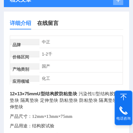
详细介绍
在线留言
中正
品牌
1-2千
价格区间
国产
产地类别
化工
应用领域
12×13×75mmU型结构胶防粘垫块
污染性U型结构胶防粘
垫块 隔离垫块 定伸垫块 防粘垫块 防粘垫块 隔离垫块 定
伸垫块
产品尺寸：
12mm×13mm×75mm
电话咨询
产品用途：
结构胶试验