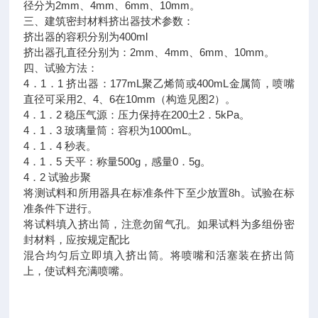
径分为2mm、4mm、6mm、10mm。
三、建筑密封材料挤出器技术参数：
挤出器的容积分别为400ml
挤出器孔直径分别为：2mm、4mm、6mm、10mm。
四、试验方法：
4．1．1 挤出器：177mL聚乙烯筒或400mL金属筒，喷嘴
直径可采用2、4、6在10mm（构造见图2）。
4．1．2 稳压气源：压力保持在200土2．5kPa。
4．1．3 玻璃量筒：容积为1000mL。
4．1．4 秒表。
4．1．5 天平：称量500g，感量0．5g。
4．2 试验步聚
将测试料和所用器具在标准条件下至少放置8h。试验在标
准条件下进行。
将试料填入挤出筒，注意勿留气孔。如果试料为多组份密
封材料，应按规定配比
混合均匀后立即填入挤出筒。将喷嘴和活塞装在挤出筒
上，使试料充满喷嘴。