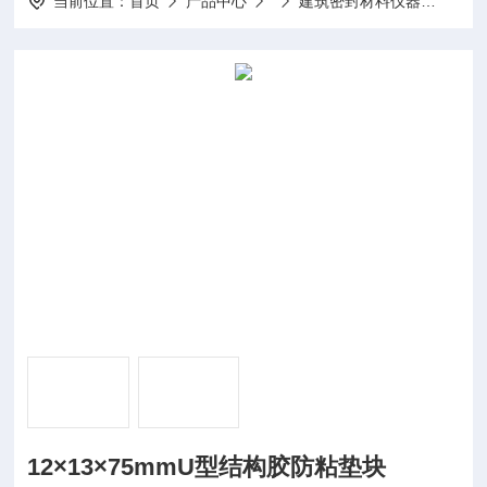
当前位置：
首页
产品中心
建筑密封材料仪器
12×
12×13×75mmU型结构胶防粘垫块