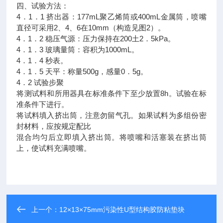
四、试验方法：
4．1．1 挤出器：177mL聚乙烯筒或400mL金属筒，喷嘴
直径可采用2、4、6在10mm（构造见图2）。
4．1．2 稳压气源：压力保持在200土2．5kPa。
4．1．3 玻璃量筒：容积为1000mL。
4．1．4 秒表。
4．1．5 天平：称量500g，感量0．5g。
4．2 试验步聚
将测试料和所用器具在标准条件下至少放置8h。试验在标
准条件下进行。
将试料填入挤出筒，注意勿留气孔。如果试料为多组份密
封材料，应按规定配比
混合均匀后立即填入挤出筒。将喷嘴和活塞装在挤出筒
上，使试料充满喷嘴。
上一个：
12×13×75mm污染性U型结构胶防粘垫块