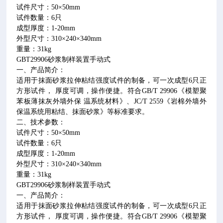
试件尺寸：
50
×
50mm
试件数量：
6
只
成型厚度：
1-20mm
外型尺寸：
310
×
240
×
340mm
重量：
31kg
GBT29906
砂浆制样装置手动式
一、产品简介：
适用于抹面砂浆拉伸粘结强度试件的制备，可一次成型
6
只正
方形试件， 厚度可调，操作便捷。符合
GB/T 29906
《模塑聚
苯板薄抹灰外墙外保 温系统材料》、
JC/T 2559
《岩棉外墙外
保温系统用粘结、抹面砂浆》等标准要求。
二、技术参数：
试件尺寸：
50
×
50mm
试件数量：
6
只
成型厚度：
1-20mm
外型尺寸：
310
×
240
×
340mm
重量：
31kg
GBT29906
砂浆制样装置手动式
一、产品简介：
适用于抹面砂浆拉伸粘结强度试件的制备，可一次成型
6
只正
方形试件， 厚度可调，操作便捷。符合
GB/T 29906
《模塑聚