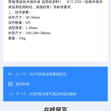
苯板薄抹灰外墙外保 温系统材料》、
JC/T 2559
《岩棉外墙外
保温系统用粘结、抹面砂浆》等标准要求。
二、技术参数：
试件尺寸：
50
×
50mm
试件数量：
6
只
成型厚度：
1-20mm
外型尺寸：
310
×
240
×
340mm
重量：
31kg
上一个：
JGT266泡沫质量测定仪
返回列表
下一个：
A 型D型水蒸气透过性能试验杯
在线留言