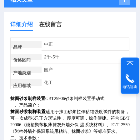
详细介绍
在线留言
中正
品牌
2千-5千
价格区间
国产
产地类别
化工
应用领域
电话咨询
抹面砂浆制样装置
GBT29906
砂浆制样装置手动式
一、产品简介：
抹面砂浆制样装置
适用于抹面砂浆拉伸粘结强度试件的制备，
可一次成型
6
只正方形试件， 厚度可调，操作便捷。符合
GB/T
29906
《模塑聚苯板薄抹灰外墙外保 温系统材料》、
JC/T 2559
《岩棉外墙外保温系统用粘结、抹面砂浆》等标准要求。
二、技术参数：