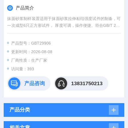
产品简介
抹面砂浆制样装置适用于抹面砂浆拉伸粘结强度试件的制备，可
一次成型6只正方形试件， 厚度可调，操作便捷。符合GB/T 299
06《模塑聚苯板薄抹灰外墙外保 温系统材料》、JC/T 2559《岩
棉外墙外保温系统用粘结、抹面砂浆》等标准要求。
产品型号：GBT29906
更新时间：2026-08-08
厂商性质：生产厂家
访问量：393
产品咨询
13831750213
产品分类
相关文章