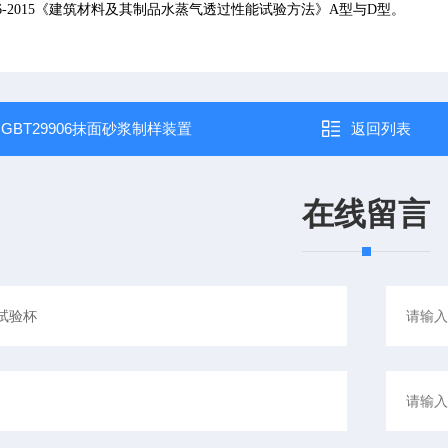
-2015
《建筑材料及其制品水蒸气透过性能试验方法》
A
型与
D
型。
：
GBT29906抹面砂浆制样装置
返回列表
在线留言