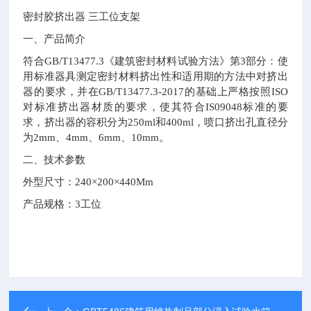
密封胶挤出器 三工位支架
一、产品简介
符合
GB/T13477.3
《建筑密封材料试验方法》第
3
部分：使
用标准器具测定密封材料挤出性和适用期的方法中对挤出
器的要求，并在
GB/T13477.3-2017
的基础上严格按照
ISO
对标准挤出器材质的要求，使其符合
IS09048
标准的要
求，挤出器的容积分为
250ml
和
400ml
，喷口挤出孔直径分
为
2mm
、
4mm
、
6mm
、
10mm
。
二、技术参数
外型尺寸：
240
×
200
×
440Mm
产品规格：
3
工位