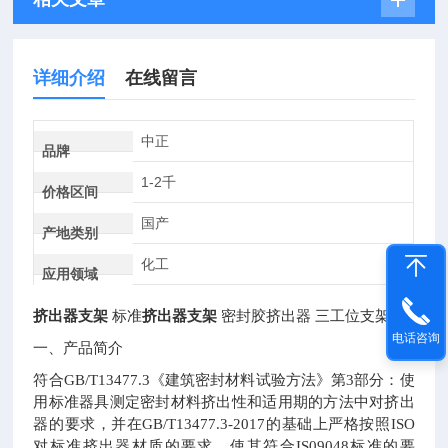
详细介绍
在线留言
中正
品牌
1-2千
价格区间
国产
产地类别
化工
应用领域
挤出器支架
标准
挤出器支架
密封胶挤出器 三工位支架
电话咨询
一、产品简介
符合
GB/T13477.3
《建筑密封材料试验方法》第
3
部分：使
用标准器具测定密封材料挤出性和适用期的方法中对挤出
器的要求，并在
GB/T13477.3-2017
的基础上严格按照
ISO
对标准挤出器材质的要求，使其符合
IS09048
标准的要