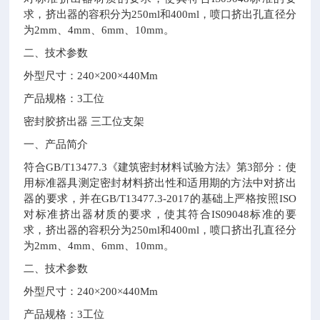
求，挤出器的容积分为
250ml
和
400ml
，喷口挤出孔直径分
为
2mm
、
4mm
、
6mm
、
10mm
。
二、技术参数
外型尺寸：
240
×
200
×
440Mm
产品规格：
3
工位
密封胶挤出器 三工位支架
一、产品简介
符合
GB/T13477.3
《建筑密封材料试验方法》第
3
部分：使
用标准器具测定密封材料挤出性和适用期的方法中对挤出
器的要求，并在
GB/T13477.3-2017
的基础上严格按照
ISO
对标准挤出器材质的要求，使其符合
IS09048
标准的要
求，挤出器的容积分为
250ml
和
400ml
，喷口挤出孔直径分
为
2mm
、
4mm
、
6mm
、
10mm
。
二、技术参数
外型尺寸：
240
×
200
×
440Mm
产品规格：
3
工位