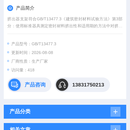
产品简介
挤出器支架符合GB/T13477.3《建筑密封材料试验方法》第3部
分：使用标准器具测定密封材料挤出性和适用期的方法中对挤出
器的要求，并在GB/T13477.3-2017的基础上严格按照ISO对标
准挤出器材质的要求，使其符合IS09048标准的要求，挤出器的
产品型号：GB/T13477.3
容积分为250ml和400ml，喷口挤出孔直径分为2mm、4mm、6
更新时间：2026-08-08
mm、10mm。
厂商性质：生产厂家
访问量：418
产品咨询
13831750213
产品分类
相关文章