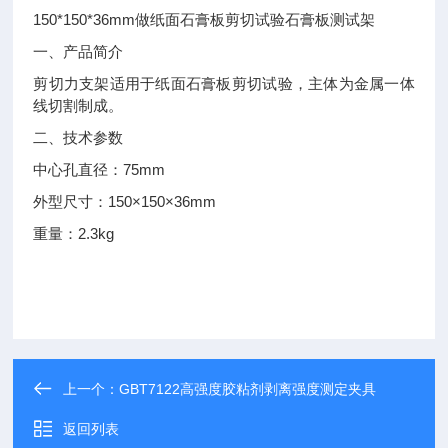
150*150*36mm
做纸面石膏板剪切试验石膏板测试架
一、产品简介
剪切力支架适用于纸面石膏板剪切试验，主体为金属一体
线切割制成。
二、技术参数
75mm
中心孔直径：
150×150×36mm
外型尺寸：
2.3kg
重量：
上一个：
GBT7122高强度胶粘剂剥离强度测定夹具
返回列表