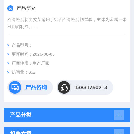
产品简介
石膏板剪切力支架适用于纸面石膏板剪切试验，主体为金属一体
线切割制成。
二、技术参数
中心孔直径：75mm
产品型号：
外型尺寸：150×150×36mm
更新时间：2026-08-06
重量：2.3kg
厂商性质：生产厂家
访问量：352
产品咨询
13831750213
产品分类
相关文章