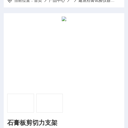
当前位置：
首页
产品中心
建筑石膏试验仪器
石膏
石膏板剪切力支架