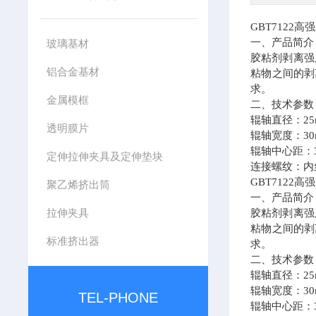
GBT7122
高强
一、产品简介
玻璃基材
胶粘剂剥离强
铝合金基材
粘物之间的剥
求。
金属模框
二、技术参数
辊轴直径：
2
透明膜片
辊轴宽度：
3
辊轴中心距：
定伸拉伸夹具及定伸垫块
连接螺纹：内
GBT7122
高强
聚乙烯挤出筒
一、产品简介
拉伸夹具
胶粘剂剥离强
粘物之间的剥
标准挤出器
求。
二、技术参数
辊轴直径：
2
辊轴宽度：
3
TEL-PHONE
辊轴中心距：