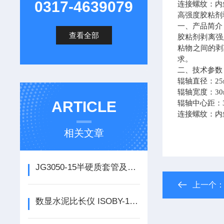
0317-4639079
连接螺纹：内
高强度胶粘剂
一、产品简介
查看全部
胶粘剂剥离强
粘物之间的剥
求。
二、技术参数
辊轴直径：
2
辊轴宽度：
3
ARTICLE
辊轴中心距：
连接螺纹：内
相关文章
JG3050-15半硬质套管及波纹套管耐热试验装置 耐热试验装置
上一个
数显水泥比长仪 ISOBY-160使用说明