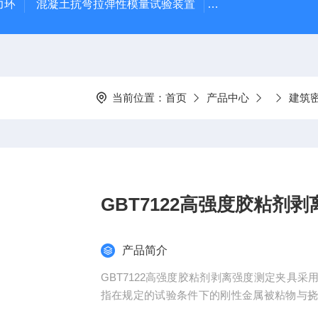
力环
混凝土抗弯拉弹性模量试验装置
混凝土塌落度试验
当前位置：
首页
产品中心
建筑
GBT7122高强度胶粘剂
产品简介
GBT7122高强度胶粘剂剥离强度测定夹具
指在规定的试验条件下的刚性金属被粘物与
离方法更稳定的数据。符合GB/T7122-19