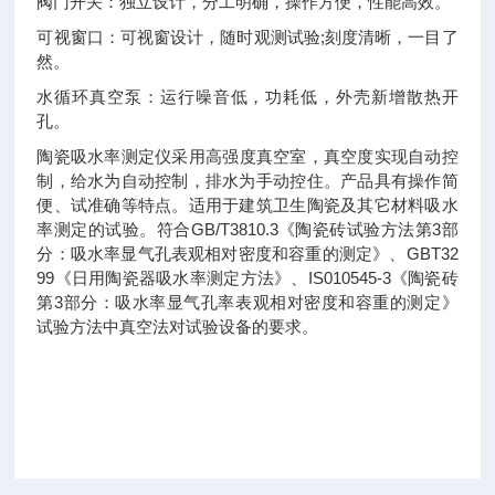
阀门开关：独立设计，分工明确，操作方便，性能高效。
;
可视窗口：可视窗设计，随时观测试验
刻度清晰，一目了
然。
水循环真空泵：运行噪音低，功耗低，外壳新增散热开
孔。
陶瓷吸水率测定仪
采用高强度真空室，真空度实现自动控
制，给水为自动控制，排水为手动控住。产品具有操作简
便、试准确等特点。适用于建筑卫生陶瓷及其它材料吸水
GB/T3810.3
3
率测定的试验。
符合
《陶瓷砖试验方法第
部
GBT32
分：吸水率显气孔表观相对密度和容重的测定》、
99
IS010545-3
《日用陶瓷器吸水率测定方法》、
《陶瓷砖
3
第
部分：吸水率显气孔率表观相对密度和容重的测定》
试验方法中真空法对试验设备的要求。