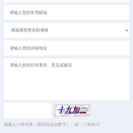
请输入计算结果（填写阿拉伯数字），如：三加四=7