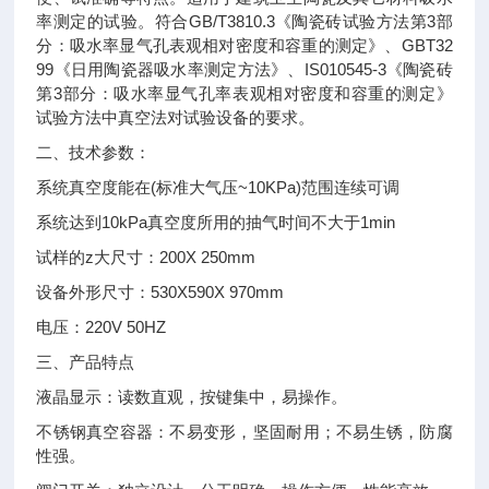
GB/T3810.3
3
率测定的试验。
符合
《陶瓷砖试验方法第
部
GBT32
分：吸水率显气孔表观相对密度和容重的测定》、
99
IS010545-3
《日用陶瓷器吸水率测定方法》、
《陶瓷砖
3
第
部分：吸水率显气孔率表观相对密度和容重的测定》
试验方法中真空法对试验设备的要求。
二、技术参数：
(
~10KPa)
系统真空度能
在
标准大气压
范围连续可调
10kPa
1min
系统达到
真空度所用的抽气时间不大于
z
200X 250mm
试样的
大尺寸：
530X590X 970mm
设备外形尺寸：
220V 50HZ
电压：
三、产品特点
液晶显示：读数直观，按键集中，易操作。
不锈钢真空容器：不易变形，坚固耐用；不易生锈，防腐
性强。