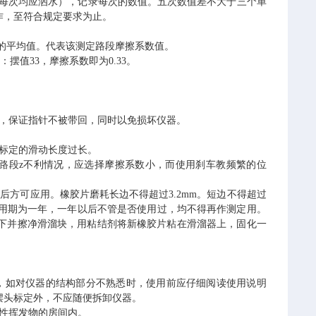
每次均应洒水），记录每次的数值。五次数值差不大于三个单
作，至符合规定要求为止。
的平均值。代表该测定路段摩擦系数值。
摆值33，摩擦系数即为0.33。
杆，保证指针不被带回，同时以免损坏仪器。
标定的滑动长度过长。
不利情况，应选择摩擦系数小，而使用刹车教频繁的位
路段z
后方可应用。橡胶片磨耗长边不得超过3.2mm。短边不得超过
试用期为一年，一年以后不管是否使用过，均不得再作测定用。
下并擦净滑溜块，用粘结剂将新橡胶片粘在滑溜器上，固化一
，如对仪器的结构部分不熟悉时，使用前应仔细阅读使用说明
摆头标定外，不应随便拆卸仪器。
性挥发物的房间内。