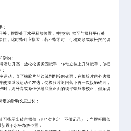
手；
开关，
摆
即
处于水平释放位置，
并把指针抬至与摆杆平行处；
接住，此时指针应指零；
若不指零时，可稍旋紧或放松
摆的
调
和杂物
；
滑溜块升高；放松松紧紧固把手，转动立柱上升降把手，使摆
定；
左运动，
直至橡胶片的边缘刚刚接触砖面
；在橡胶片的外边摆
并使摆继续运动
至
左
边
，
使橡胶片返回落下再一次接触砖面，
准时，则升高或降低仪器底座正面的调平螺丝来校正，但须调
；
标定的滑动长度过长；
针可指示出砖的摆值
（但*次测定，不做记录）；
当摆
杆
回
落
重新置于水平释放位置；