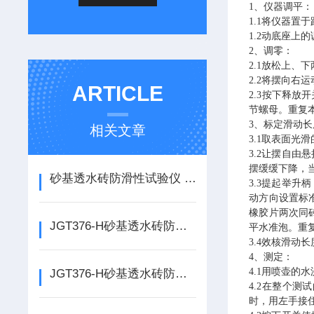
1、仪器调平：
1.1
将仪器
置于
1.2
动底座上的
2、调零：
2.1放松上
2.2
将摆向右运
ARTICLE
2.3
按下释放开
节螺母。重复
3
、标定滑动长
相关文章
3.1
取表面光滑
3.2
让摆自
由
悬
摆缓缓下降，
砂基透水砖防滑性试验仪 防滑性能试验仪的使用说明
3.3
提起举升柄
动方向设置标
橡胶片两次同砖
JGT376-H砂基透水砖防滑性试验仪 防滑性摆式仪的使用说明
平水准泡。
重
3.4
效核滑动长
4
、测定：
4.1
用
喷壶的
水
JGT376-H砂基透水砖防滑性试验仪的使用说明
4.2在整个测
时，用左手接