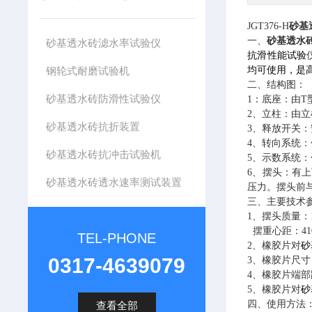
JGT376-
H
砂基
一、
砂基透水
砂基透水砖滤水率试验仪
抗滑性能试验
钢轮式耐磨试验机
均可使用，是
二、
结构图：
砂基透水砖防滑性试验仪
1：底座：由
2、立柱：由
砂基透水砖抗折装置
3、释放开关
4、转向系统
砂基透水砖抗冲击试验机
5、示数系统
6、摆头：有上
砂基透水砖透水速率测试装置
压力。摆头前
三、
主要技术
1、摆头质量：15
摆重心距：410
TEL-PHONE
2、橡胶片对
砂
0317-4639079
3、橡胶片
尺寸
4、橡胶片
端部
5、橡胶片
对
砂
四、
使用方法
查看全部