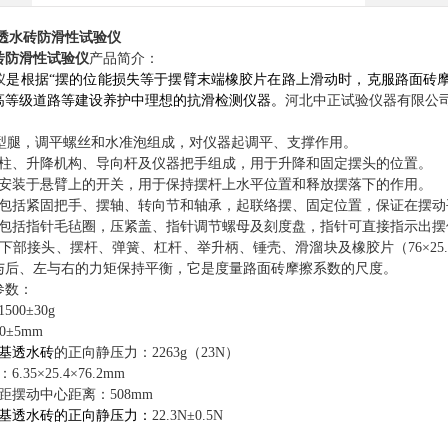
透水砖防滑性试验仪
砖防滑性试验仪
产品简介：
仪
是根据
“
摆的位能损失等于摆臂末端橡胶片在路上滑动时，克服路面砖
高等级道路等建设养护中理想的抗滑检测仪器。
河北中正试验仪器有限公
T型腿，调平螺丝和水准泡组成，对仪器起调平、支撑作用。
立柱、升降机构、导向杆及仪器把手组成，用于升降和固定摆头的位置。
：安装于悬臂上的开关，用于保持摆杆上水平位置和释放摆落下的作用。
：包括紧固把手、摆轴、转向节和轴承，起联络摆、固定位置，保证在摆动
：包括指针毛毡圈，压紧盖、指针调节螺母及刻度盘，指针可直接指示出摆
下部接头、摆杆、弹簧、杠杆、举升柄、锤壳、滑溜块及橡胶片（76×25.
与后、左与右的力矩保持平衡，它是度量路面砖摩擦系数的尺度。
参数：
00±30g
±5mm
基透水砖
的正向静压力：2263g
（
23N
）
：6.35×25.4×
76.2
mm
距
摆动中心距离
：
5
08
mm
基透水砖
的正向静压力：
22.3N
±
0.5N
：