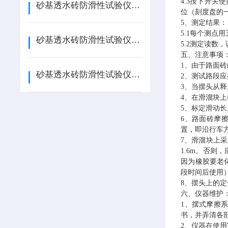
4.3
按下开关使
砂基透水砖防滑性试验仪的测试方法都有哪些
位（刻度盘的
5、
测定结果：
5.1
每个测点用
砂基透水砖防滑性试验仪JGT376-H如何使用
5.2
测定读数，
五
、
注意事项
1、由于路面
砂基透水砖防滑性试验仪的产品结构
2、测试路段
3、当摆头从
4、在滑溜块
5、标定滑动
6、路面砖摩
置，即沿行车
7、滑溜块上采
1.6m。否
因为橡胶要老
段时间后使用
8、摆头上的
六
、
仪器维护
1、摆式摩擦
书，并弄清各
2、仪器在使