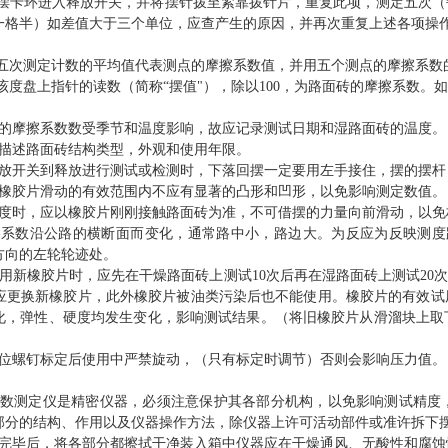
摆卡环进入释放开关，并将摆针拨至紧靠拨针片，重复此项，测定五次（
一格半）如差值大于三个单位，应查产生的原因，并再次重复上述各项操
五次测定计数的平均值代表测点的摩擦系数值，并用五个测点的摩擦系数
该度盘上指针的读数（简称“摆值"），除以100，为路面砖的摩擦系数。如：
：
砖的摩擦系数数受季节和温度影响，故应记录测试日期和湿路面砖的温度。
应描述路面砖结构类型，外观和使用年限。
释放开关到释放进行测试或检测时，下落回摆一定要用左手接住，摆的摆
上橡胶片滑动的有效范围内不应有显著的凸形和凹形，以免影响测定数值。
长度时，应以橡胶片刚刚接触路面砖为准，不可借摆的力量向前滑动，以免
擦系数沿公路的横断面而变化，通常路中小，路边大。为反应为反映测度
方向的左轮轮迹处。
用新橡胶片时，应先在干燥路面砖上测试10次后再在湿路面砖上测试20次
则，应更换新橡胶片，此外橡胶片被油类污染后也不能使用。橡胶片的有效
化，弹性、硬度均发生变化，影响测试结果。（将旧橡胶片从滑溜块上取
）
定位螺钉标定后使用中严禁旋动，（只有标定时调节）否则会影响压力值。
：
系数测定仪是精密仪器，必须注意保护其各部分机构，以免影响测试精度
部分的结构、作用以及仪器操作方法，除仪器上许可活动部件或准许拆下
用完毕后，将各部分都擦拭干净装入箱中仪器应在干燥通风、无酸性和腐蚀