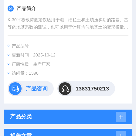
产品简介
K-30平板载荷测定仪适用于粗、细粒土和土填压实后的路基、基
等的地基系数的测试，也可以用于计算均匀地基土的变形模量。
将横梁用支座立柱固定好，以距地面250mm为宜，两个支座要
放平，立柱要在同一直线上，横梁在两个支座上的高度要相同。
产品型号：
接好油泵，压力表高压油管，千斤顶。再将两根外横梁分别插入
更新时间：2025-10-12
内横梁，到位后拧紧旋钮。
厂商性质：生产厂家
访问量：1390
产品咨询
13831750213
产品分类
相关文章