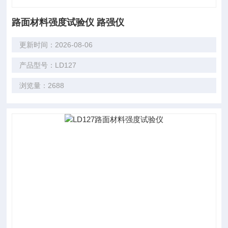
路面材料强度试验仪 路强仪
更新时间：2026-08-06
产品型号：LD127
浏览量：2688