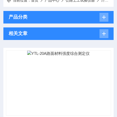
当前位置：
首页
产品中心
公路土工试验仪器
路面材料强度试验仪
产品分类
相关文章