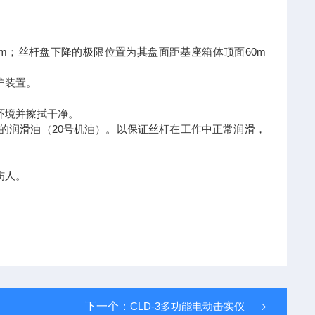
mm
60m
；丝杆盘下降的极限位置为其盘面距基座箱体顶面
护装置。
环境并擦拭干净。
20
的润滑油（
号机油）。以保证丝杆在工作中正常润滑，
伤人。
下一个：
CLD-3多功能电动击实仪