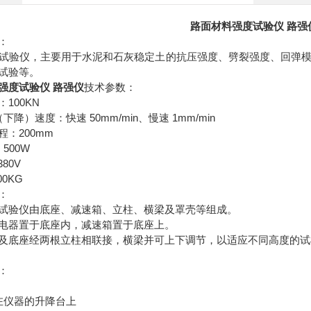
路面材料强度试验仪 路强
：
试验仪，主要用于水泥和石灰稳定土的抗压强度、劈裂强度、回弹
试验等。
强度试验仪 路强仪
技术参数：
100KN
：
50mm/min
1mm/min
（下降）速度：快速
、慢速
200mm
程：
500W
：
380V
00KG
：
试验仪由底座、减速箱、立柱、横梁及罩壳等组成。
电器置于底座内，减速箱置于底座上。
及底座经两根立柱相联接，横梁并可上下调节，以适应不同高度的试
：
在仪器的升降台上