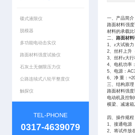
一、
产品简介
碟式液限仪
路面材料强度
脱模器
材料的承载比
路面材料
二、
多功能电动击实仪
1
、z大试验力
2
、丝杆上升
路面材料强度试验仪
3
、丝杆z大行
4
、电机功率
石灰土无侧限压力仪
5
AC
、电源：
6
≈2
、净
重：
公路连续式八轮平整度仪
三、
结构原理
触探仪
路面材料强度
电动机及控制
横梁、减速箱
TEL-PHONE
四、
操作规程
1
、接通电源
0317-4639079
2
、将试件放