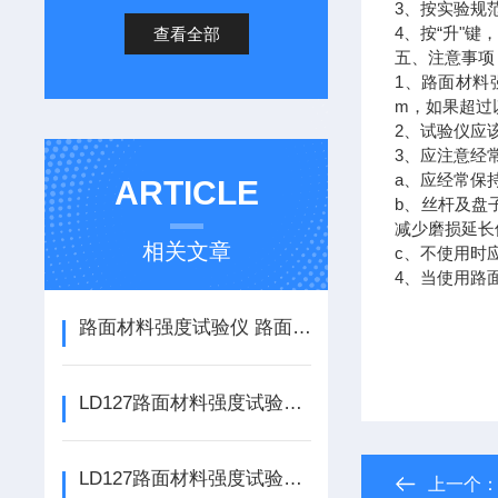
3
、按实验规
4
“
"
查看全部
、按
升
键
五、注意事项
1
、路面材料
m
，如果超过
2
、试验仪应
3
、应注意经
a
、应经常保
ARTICLE
b
、丝杆及盘
减少磨损延长
相关文章
c
、不使用时
4
、当使用路
路面材料强度试验仪 路面材料强度测定仪的使用说明
LD127路面材料强度试验仪 路强仪的使用说明
LD127路面材料强度试验仪如何使用
上一个