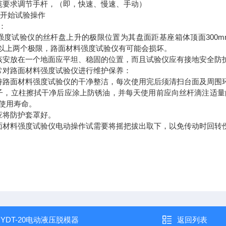
范要求调节手杆，（即，快速、慢速、手动）
，开始试验操作
：
300
强度试验仪的丝杆盘上升的极限位置为其盘面距基座箱体顶面
以上两个极限，路面材料强度试验仪有可能会损坏。
该安放在一个地面应平坦、稳固的位置，而且试验仪应有接地安全防
常对路面材料强度试验仪进行维护保养：
持路面材料强度试验仪的干净整洁，每次使用完后须清扫台面及周围
子，立柱擦拭干净后应涂上防锈油，并每天使用前应向丝杆滴注适量
使用寿命。
应将防护套罩好。
面材料强度试验仪电动操作试需要将摇把拔出取下，以免传动时回转
：
YDT-20电动液压脱模器
返回列表