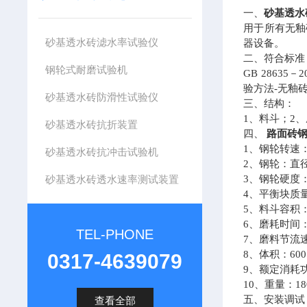
一、
砂基透水
用于所有无釉
砂基透水砖滤水率试验仪
器设备。
二、
符合标准
钢轮式耐磨试验机
GB 28635
－2
验方法-无釉砖
砂基透水砖防滑性试验仪
三、结构：
1
、料斗；2、
砂基透水砖抗折装置
四、
路面砖钢
1
、钢轮转速：7
砂基透水砖抗冲击试验机
2
、钢轮：直径
砂基透水砖透水速率测试装置
3
、钢轮硬度：
4
、平衡块质量：
5
、料斗容积：6
6
、磨耗时间：
TEL-PHONE
7
、磨料节流速度
8
、体积：600
0317-4639079
9
、额定消耗功率
10
、重量：18
五、安装调试
查看全部