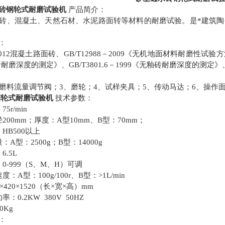
砖钢轮式耐磨试验机
产品简介：
砖、混凝土、天然石材、水泥路面转等材料的耐磨试验。是*建筑
：
012混凝土路面砖、GB/T12988－2009《无机地面材料耐磨性试验方法》、GB
耐磨深度的测定》、GB/T3801.6－1999《无釉砖耐磨深度的测定》、
磨料流量调节阀；3、磨轮；4、试样夹具；5、传动马达；6、操作
轮式耐磨试验机
技术参数：
5r/min
200mm；厚度：A型10mm、B型：70mm；
HB500以上
A型：2500g；B型：14000g
.5L
0-999（S、M、H）可调
：A型：100g/100r、B型：>1L/min
×420×1520（长×宽×高）mm
：0.2KW 380V 50HZ
0Kg
：