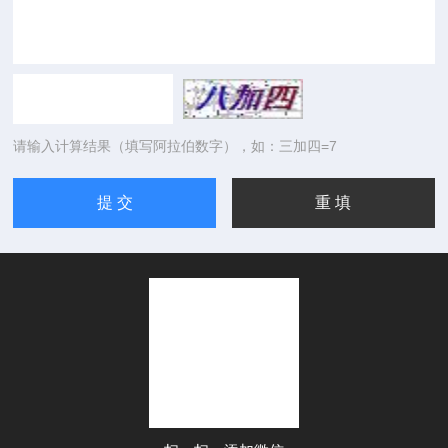
请输入计算结果（填写阿拉伯数字），如：三加四=7