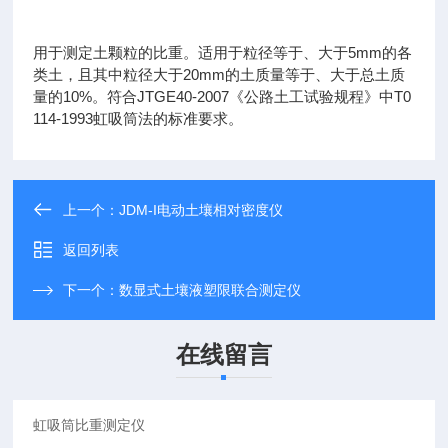
5mm
用于测定土颗粒的比重。适用于粒径等于、大于
的各
20mm
类土，且其中粒径大于
的土质量等于、大于总土质
10%
JTGE40-2007
T0
量的
。
符合
《公路土工试验规程》中
114-1993
虹吸筒法的标准要求。
上一个：
JDM-I电动土壤相对密度仪
返回列表
下一个：
数显式土壤液塑限联合测定仪
在线留言