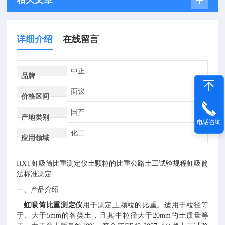
详细介绍
在线留言
中正
品牌
面议
价格区间
国产
产地类别
电话咨询
化工
应用领域
HXT
虹吸
筒
比重测定仪
土颗粒的比重公路土工试验规程虹吸筒
法标准测定
一、产品介绍
虹吸筒比重测定仪
用于测定土颗粒的比重。适用于粒径等
于、大于
5mm
的各类土，且其中粒径大于
20mm
的土质量等