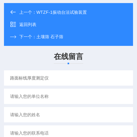
上一个：
WTZF-1振动台法试验装置
返回列表
下一个：
土壤筛 石子筛
在线留言