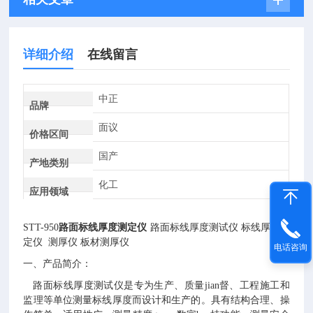
详细介绍
在线留言
中正
品牌
面议
价格区间
国产
产地类别
化工
应用领域
STT-950
路面标线厚度测定仪
路面标线厚度测试仪
标线厚度测
定仪
测厚仪
板材测厚仪
电话咨询
一、产品简介：
路面标线厚度测试仪是专为生产、质量
jian
督、工程施工和
监理等单位测量标线厚度而设计和生产的。具有结构合理、操