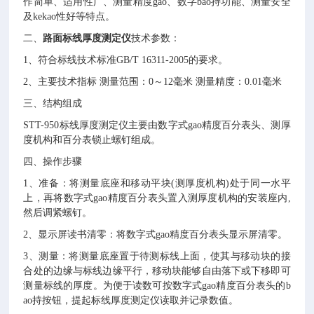
作简单、适用性广、测量精度
gao
、数字
bao
持功能、测量安全
及
kekao
性好等特点。
二、
路面标线厚度测定仪
技术参数：
1
、符合标线技术标准
GB/T 16311-2005
的要求。
2
、主要技术指标
测量范围：
0
～
12
毫米
测量精度：
0.01
毫米
三、结构组成
STT-950
标线厚度测定仪主要由数字式
gao
精度百分表头、测厚
度机构和百分表锁止螺钉组成。
四、操作步骤
1
、准备：将测量底座和移动平块
(
测厚度机构
)
处于同一水平
上，再将数字式
gao
精度百分表头置入测厚度机构的安装座内
,
然后调紧螺钉。
2
、显示屏读书清零：将数字式
gao
精度百分表头显示屏清零。
3
、测量：将测量底座置于待测标线上面，使其与移动块的接
合处的边缘与标线边缘平行，移动块能够自由落下或下移即可
测量标线的厚度。为便于读数可按数字式
gao
精度百分表头的
b
ao
持按钮，提起标线厚度测定仪读取并记录数值。