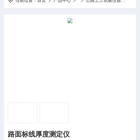
当前位置：
首页
产品中心
公路土工试验仪器
路面
路面标线厚度测定仪