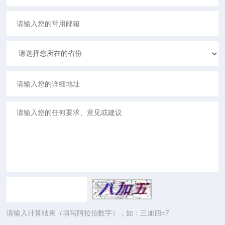
请输入计算结果（填写阿拉伯数字），如：三加四=7