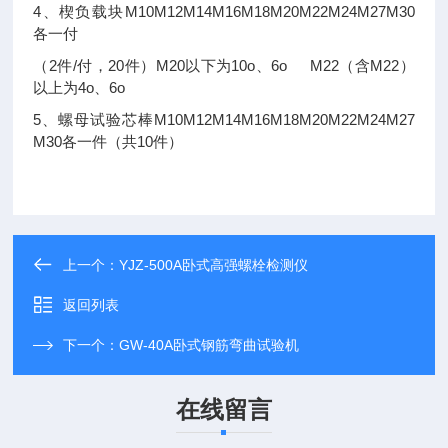
4
M10M12M14M16M18M20M22M24M27M30
、楔负载块
各一付
2
/
20
M20
10o
6o M22
M22
（
件
付，
件）
以下为
、
（含
）
4o
6o
以上为
、
5
M10M12M14M16M18M20M22M24M27
、螺母试验芯棒
M30
10
各一件（共
件）
上一个：
YJZ-500A卧式高强螺栓检测仪
返回列表
下一个：
GW-40A卧式钢筋弯曲试验机
在线留言