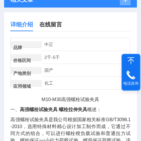
详细介绍
在线留言
中正
品牌
2千-5千
价格区间
国产
产地类别
化工
电话咨询
应用领域
M10-M30
高强螺栓试验夹具
高强螺栓试验夹具 螺栓拉伸夹具
一、
概述：
GB/T3098.1
高强螺栓试验夹具是我公司根据国家相关标准
-2010
，选用特殊材料精心设计加工制作而成，它通过不
同方式的组合，可以进行螺栓楔负载试验和普通拉力试
验、螺栓保证zui小拉力荷载试验、螺母保证荷载试验。该