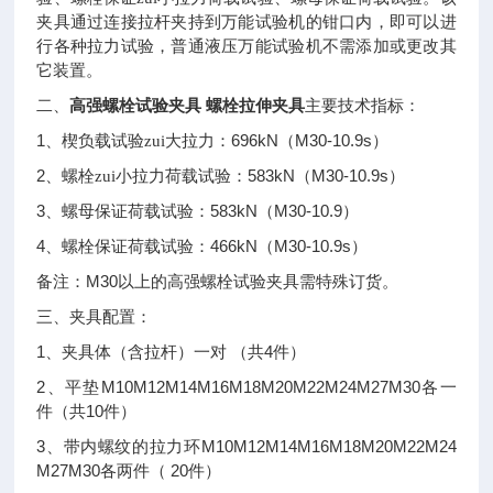
夹具通过连接拉杆夹持到万能试验机的钳口内，即可以进
行各种拉力试验，普通液压万能试验机不需添加或更改其
它装置。
高强螺栓试验夹具 螺栓拉伸夹具
二、
主要技术指标：
1
696kN
M30-10.9s
、楔负载试验zui大拉力：
（
）
2
583kN
M30-10.9s
、螺栓zui小拉力荷载试验：
（
）
3
583kN
M30-10.9
、螺母保证荷载试验：
（
）
4
466kN
M30-10.9s
、螺栓保证荷载试验：
（
）
M30
备注：
以上的高强螺栓试验夹具需特殊订货。
三、夹具配置：
1
4
、夹具体（含拉杆）一对
（共
件）
2
M10M12M14M16M18M20M22M24M27M30
、平垫
各一
10
件（共
件）
3
M10M12M14M16M18M20M22M24
、带内螺纹的拉力环
M27M30
20
各两件（
件）