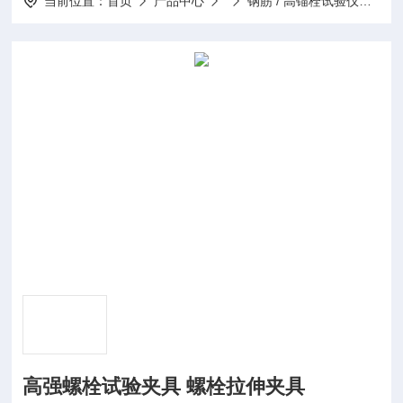
当前位置：
首页
产品中心
钢筋 / 高锚栓试验仪
高
高强螺栓试验夹具 螺栓拉伸夹具