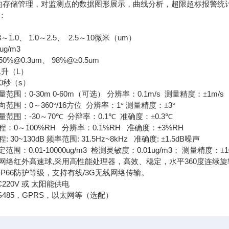
的存储管理，对监测点的数据图形展示，曲线分析，超限超标报警统
：
：
3
1.0
1.0
2.5
2.5
10
um
～
、
～
、
～
微米（
）
ug/m3
50%@0.3um
98%@
0.5um
、
≥
1
L
升（
）
0
s
秒（
）
0-30m 0-60m
0.1m/s
1m/s
量范围：
（可选）
分辨率：
测量精度：±
0
360
/16
1
3
向范围：
～
°
方位
分辨率：
°
测量精度：±
°
-30
70
0.1
0.3
量范围：
～
℃
分辩率：
℃
准确度：±
℃
0
100%RH
0.1%RH
3%RH
程：
～
分辨率：
准确度：±
: 30~130dB
: 31.5Hz~8kHz
:
1.5dB
程
频率范围
准确度
±
噪声
0.01-10000ug/m3
0.01ug/m3
定范围：
检测灵敏度：
；
测量精度：±
,
360
网络红外高速球
采用高性能处理器，高效、稳定，水平
度连续旋
IP66
/3G
防护等级，支持有线
无线网络传输。
220V
或
太阳能供电
485
GPRS
，
，以太网等（选配）