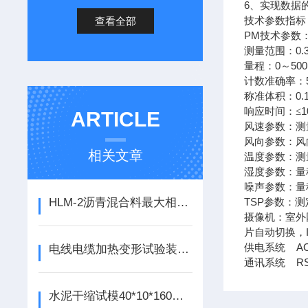
6
、实现数据
查看全部
技术参数指标
PM
技术参数
0.
测量范围：
0
500
量程：
～
计数准确率：
0.
称准体积：
1
响应时间：≤
ARTICLE
风速参数：测
风向参数：风
相关文章
温度参数：测
湿度参数：量
噪声参数：量
HLM-2沥青混合料最大相对密度仪 最大相对密度的使用说明
TSP
参数：测
摄像机：室外
片自动切换，
AC
供电系统
电线电缆加热变形试验装置如何使用
RS
通讯系统
水泥干缩试模40*10*160使用说明