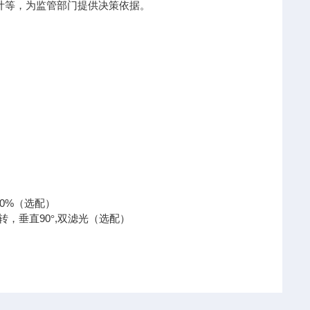
计等，为监管部门提供决策依据。
10%
（选配）
90
,
转，垂直
°
双滤光（选配）