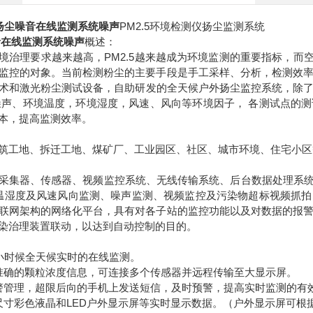
PM2.5
扬尘噪音在线监测系统噪声
环境检测仪扬尘监测系统
音在线监测系统噪声
概述：
PM2.5
境治理要求越来越高，
越来越成为环境监测的重要指标，而
监控的对象。当前检测粉尘的主要手段是手工采样、分析，检测效
术和激光粉尘测试设备，自助研发的全天候户外扬尘监控系统，除
噪声、环境温度，环境湿度，风速、风向等环境因子，
各测试点的测
本，提高监测效率。
筑工地、拆迁工地、煤矿厂、工业园区、社区、城市环境、住宅小区
采集器、传感器、视频监控系统、无线传输系统、后台数据处理系
温湿度及风速风向监测、噪声监测、视频监控及污染物超标视频抓拍
联网架构的网络化平台，具有对各子站的监控功能以及对数据的报
染治理装置联动，以达到自动控制的目的。
小时候全天候实时的在线监测。
准确的颗粒浓度信息，可连接多个传感器并远程传输至大显示屏。
警管理，超限后向的手机上发送短信，及时预警，提高实时监测的有
LED
尺寸彩色液晶和
户外显示屏等实时显示数据。（户外显示屏可根