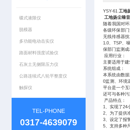
YSY-61
工地
工地扬尘噪
碟式液限仪
随着我国对环
脱模器
各级环保部门
无线传感器技
多功能电动击实仪
1.0
TSP
、
、
保部门监测成
路面材料强度试验仪
应用行业：
主要适用于建
石灰土无侧限压力仪
系统组成：
本系统由数据
公路连续式八轮平整度仪
0
监测、环境
触探仪
平台是一个互
还可与各种污
产品特点：
1
24
、实现了
TEL-PHONE
2
、为了提供
3
、设定了报
0317-4639079
5
、支持多种