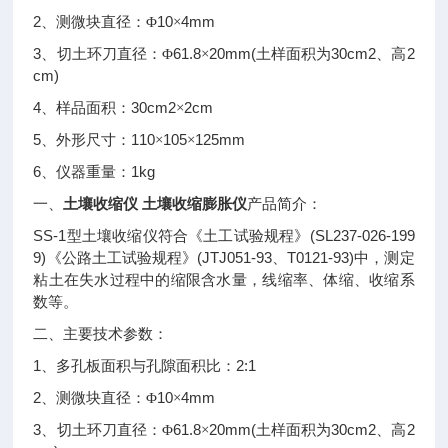
2
10
4mm
、测微块直径：Φ
×
3
61.8
20mm(
30cm2
2
、切土环刀直径：Φ
×
土样面积为
、高
cm)
4
30cm2
2cm
、样品面积：
×
5
110
105
125mm
、外形尺寸：
×
×
6
1kg
、仪器重量：
土壤收缩仪 土壤收缩膨胀仪
一、
产品简介：
SS-1
(SL237-026-199
型土壤收缩仪符合《土工试验规程》
9)
(JTJ051-93
T0121-93)
《公路土工试验规程》
、
中，测定
粘土在失水过程中的缩限含水量，线缩率、体缩、收缩系
数等。
二、主要技术参数：
1
2:1
、多孔板面积与孔隙面积比：
2
10
4mm
、测微块直径：Φ
×
3
61.8
20mm(
30cm2
2
、切土环刀直径：Φ
×
土样面积为
、高