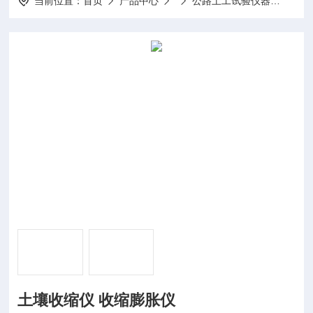
当前位置：
首页
产品中心
公路土工试验仪器
SS-
土壤收缩仪 收缩膨胀仪