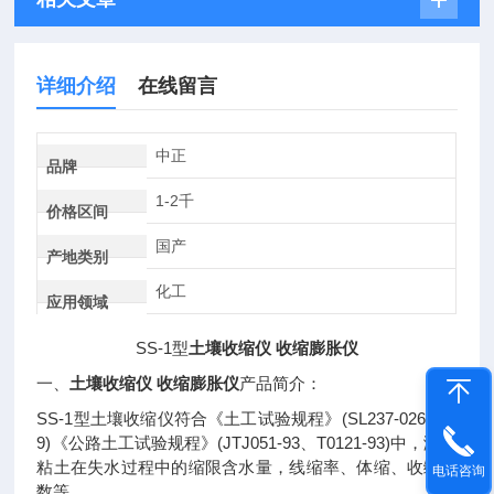
详细介绍
在线留言
中正
品牌
1-2千
价格区间
国产
产地类别
化工
应用领域
SS-1
土壤收缩仪 收缩膨胀仪
型
土壤收缩仪 收缩膨胀仪
一、
产品简介：
SS-1
(SL237-026-199
型土壤收缩仪符合《土工试验规程》
9)
(JTJ051-93
T0121-93)
《公路土工试验规程》
、
中，测定
粘土在失水过程中的缩限含水量，线缩率、体缩、收缩系
电话咨询
数等。