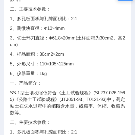
二、主要技术参数：
1
2:1
、多孔板面积与孔隙面积比：
2
10
4mm
、测微块直径：Φ
×
3
61.8
20mm(
30cm2
2
、切土环刀直径：Φ
×
土样面积为
、高
cm)
4
30cm2
2cm
、样品面积：
×
5
110
105
125mm
、外形尺寸：
×
×
6
1kg
、仪器重量：
一、
产品简介：
SS-1
(SL237-026-199
型土壤收缩仪符合《土工试验规程》
9)
(JTJ051-93
T0121-93)
《公路土工试验规程》
、
中，测定
粘土在失水过程中的缩限含水量，线缩率、体缩、收缩系
数等。
二、主要技术参数：
1
2:1
、多孔板面积与孔隙面积比：