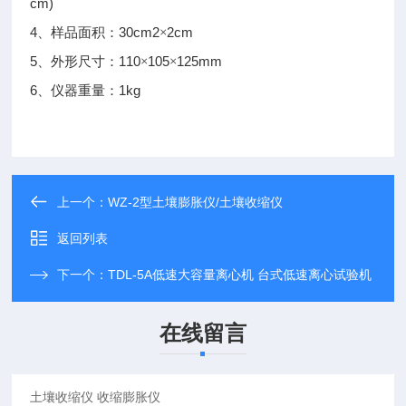
cm)
4
30cm2
2cm
、样品面积：
×
5
110
105
125mm
、外形尺寸：
×
×
6
1kg
、仪器重量：
上一个：
WZ-2型土壤膨胀仪/土壤收缩仪
返回列表
下一个：
TDL-5A低速大容量离心机 台式低速离心试验机
在线留言