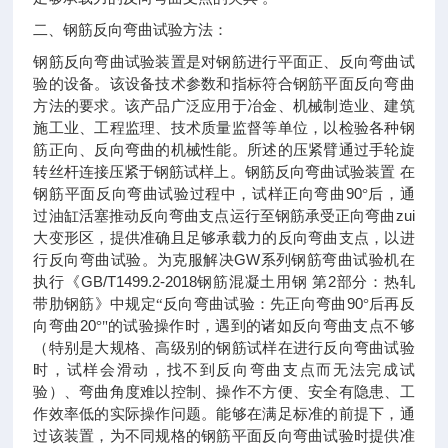
二、钢筋反向弯曲试验方法：
钢筋反向弯曲试验装置是对钢筋进行平面正、反向弯曲试
验的设备。该设备技术参数和指标符合钢筋平面反向弯曲
方法的要求。该产品广泛应用于冶金、机械制造业、建筑
施工业、工程监理、技术质量监督等单位，以检验各种钢
筋正向、反向弯曲的机械性能。所述的压紧臂通过手轮旋
转丝杆连接压紧于钢筋试样上。钢筋反向弯曲试验装置
在
90
钢筋平面反向弯曲试验过程中，试样正向弯曲
°后，通
zui
过油缸活塞推动反向弯曲支点运行至钢筋承受正向弯曲
大变形区，提供准确且足够承载力的反向弯曲支点，以进
GW
行反向弯曲试验。为克服解决
系列钢筋弯曲试验机在
GB/T1499.2-2018
2
执行《
钢筋混凝土用钢
第
部分：热轧
90
带肋钢筋》中规定“反向弯曲试验：先正向弯曲
°后再反
20
向弯曲
°"的试验操作时，遇到的诸如反向弯曲支点不够
（特别是大规格、高级别的钢筋试样在进行反向弯曲试验
时，试样会滑动，找不到反向弯曲支点而无法完成试
验）、弯曲角度难以控制、操作不方便、安全有隐患、工
作效率低的实际操作问题。能够在满足标准的前提下，通
过该装置，为不同规格的钢筋平面反向弯曲试验时提供准