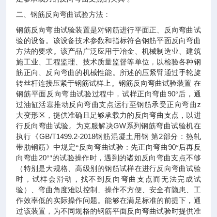
二、钢筋反向弯曲试验方法：
钢筋反向弯曲试验装置是对钢筋进行平面正、反向弯曲试
验的设备。该设备技术参数和指标符合钢筋平面反向弯曲
方法的要求。该产品广泛应用于冶金、机械制造业、建筑
施工业、工程监理、技术质量监督等单位，以检验各种钢
筋正向、反向弯曲的机械性能。所述的压紧臂通过手轮旋
转丝杆连接压紧于钢筋试样上。钢筋反向弯曲试验装置
在
90
钢筋平面反向弯曲试验过程中，试样正向弯曲
°后，通
z
过油缸活塞推动反向弯曲支点运行至钢筋承受正向弯曲
大变形区，提供准确且足够承载力的反向弯曲支点，以进
GW
行反向弯曲试验。为克服解决
系列钢筋弯曲试验机在
GB/T1499.2-2018
2
执行《
钢筋混凝土用钢
第
部分：热轧
90
带肋钢筋》中规定“反向弯曲试验：先正向弯曲
°后再反
20
向弯曲
°"的试验操作时，遇到的诸如反向弯曲支点不够
（特别是大规格、高级别的钢筋试样在进行反向弯曲试验
时，试样会滑动，找不到反向弯曲支点而无法完成试
验）、弯曲角度难以控制、操作不方便、安全有隐患、工
作效率低的实际操作问题。能够在满足标准的前提下，通
过该装置，为不同规格的钢筋平面反向弯曲试验时提供准