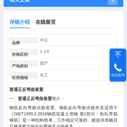
详细介绍
在线留言
中正
品牌
1-2千
价格区间
国产
产地类别
化工
电话咨询
应用领域
普通正反弯曲装置
普通正反弯曲装置
一、
简介：
钢筋反向弯曲试验装置、钢筋反向弯曲试验夹具适用于
GB/T1499.2-2018
2
《
钢筋混凝土用钢
第
部分：热轧带肋
钢筋》是一种结构简单，工作稳定可靠的，能提供准确且
足够承载力的反向弯曲支点的夹具
。