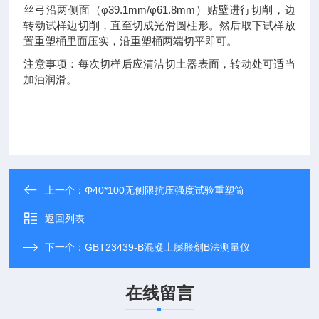
丝弓沿两侧面（φ39.1mm/φ61.8mm）贴壁进行切削，边
转动试样边切削，直至切成光滑圆柱形。然后取下试样放
置重塑桶里面压实，沿重塑桶两端切平即可。
注意事项：每次切样后应清洁切土器表面，转动处可适当
加油润滑。
上一个：
Φ40*100无侧限抗压强度试验重塑筒
返回列表
下一个：
GBT23439-B混凝土膨胀剂B法测量仪
在线留言