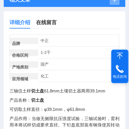
详细介绍
在线留言
中正
品牌
1-2千
价格区间
国产
产地类别
化工
电话咨询
应用领域
三轴仪土样
切土盘
61.8mm土壤切土器两用39.1mm
产品名称：
切土盘
可切取土样直径：φ39.1mm，φ61.8mm
产品作用：当做无侧限抗压强度试验，三轴试验时，需利
用本将试样切成要求直径。下钉盘底部装有钢珠使其转动