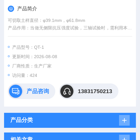
产品简介
可切取土样直径：φ39.1mm，φ61.8mm
产品作用：当做无侧限抗压强度试验，三轴试验时，需利用本切
土盘将试样切成要求直径。下钉盘底部装有钢珠使其转动灵活。
符合标准：GBT50123《土工试验方法标准》设计生产。
产品型号：QT-1
更新时间：2026-08-08
厂商性质：生产厂家
访问量：424
产品咨询
13831750213
产品分类
相关文章