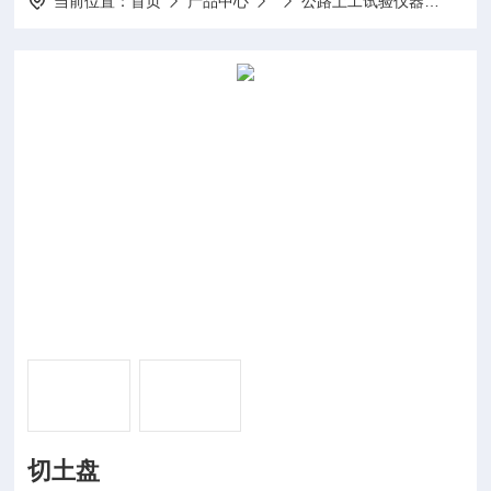
当前位置：
首页
产品中心
公路土工试验仪器
QT-
切土盘