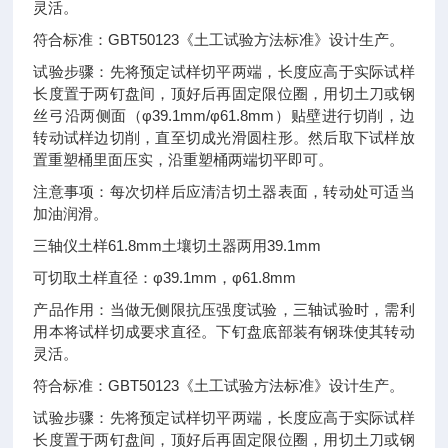
灵活。
符合标准：GBT50123《土工试验方法标准》设计生产。
试验步骤：先将预定试样切平两端，长度应高于实际试样
长度置于两钉盘间，顶好后再固定限位圈，用切土刀或钢
丝弓沿两侧面（φ39.1mm/φ61.8mm）贴壁进行切削，边
转动试样边切削，直至切成光滑圆柱形。然后取下试样放
置重塑桶里面压实，沿重塑桶两端切平即可。
注意事项：每次切样后应清洁切土器表面，转动处可适当
加油润滑。
三轴仪土样61.8mm土壤切土器两用39.1mm
可切取土样直径：φ39.1mm，φ61.8mm
产品作用：当做无侧限抗压强度试验，三轴试验时，需利
用本将试样切成要求直径。下钉盘底部装有钢珠使其转动
灵活。
符合标准：GBT50123《土工试验方法标准》设计生产。
试验步骤：先将预定试样切平两端，长度应高于实际试样
长度置于两钉盘间，顶好后再固定限位圈，用切土刀或钢