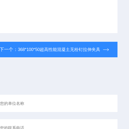
下一个：
368*100*50超高性能混凝土无栓钉拉伸夹具