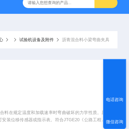
仪
钢结构防火涂料测厚仪
砂基透水砖透水速率试验装置
心
试验机设备及附件
沥青混合料小梁弯曲夹具
电话咨询
混合料在规定温度和加载速率时弯曲破坏的力学性质。压
安装位移传感器或指示表。符合JTGE20《公路工程青
微信咨询
料弯曲试验的标准要求。