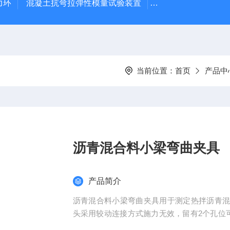
力环
混凝土抗弯拉弹性模量试验装置
混凝土塌落度试验
当前位置：
首页
产品中
沥青混合料小梁弯曲夹具
产品简介
沥青混合料小梁弯曲夹具用于测定热拌沥青
头采用较动连接方式施力无效，留有2个孔位可
及沥青混合料试验规程》中T0715沥青混合