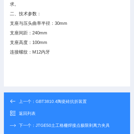
求。
二、
技术参数：
30mm
支座与压头曲率半径：
240mm
支座间距：
100mm
支座高度：
M12
连接螺纹：
内牙
上一个：
GBT3810.4陶瓷砖抗折装置
返回列表
下一个：
JTGE50土工格栅焊接点极限剥离力夹具