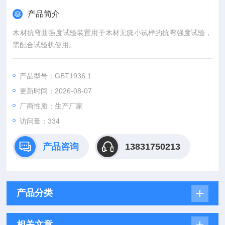
产品简介
木材抗弯曲强度试验装置用于木材无疵小试样的抗弯强度试验，
需配合试验机使用。
参照标准︰GBT 1936.1《木材抗弯强度试验方法》标准要求。
二、技术参数：
产品型号：GBT1936.1
支座与压头曲率半径：30mm
更新时间：2026-08-07
支座间距：240mm
支座高度：100mm
厂商性质：生产厂家
连接螺纹：M12内牙
访问量：334
产品咨询
13831750213
产品分类
相关文章