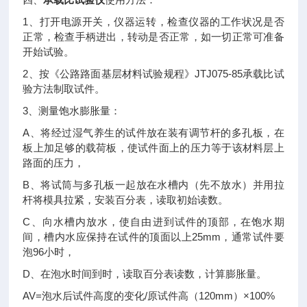
四、
承载比试验仪
使用方法：
1
、打开电源开关，仪器运转，检查仪器的工作状况是否
正常，检查手柄进出，转动是否正常，如一切正常可准备
开始试验。
2
JTJ075-85
、按《公路路面基层材料试验规程》
承载比试
验方法制取试件。
3
、测量饱水膨胀量：
A
、将经过湿气养生的试件放在装有调节杆的多孔板，在
板上加足够的载荷板，使试件面上的压力等于该材料层上
路面的压力，
B
、将试筒与多孔板一起放在水槽内（先不放水）并用拉
杆将模具拉紧，安装百分表，读取初始读数。
C
、向水槽内放水，使自由进到试件的顶部，在饱水期
25mm
间，槽内水应保持在试件的顶面以上
，通常试件要
96
泡
小时，
D
、在泡水时间到时，读取百分表读数，计算膨胀量。
AV=
/
120mm
×100%
泡水后试件高度的变化
原试件高（
）