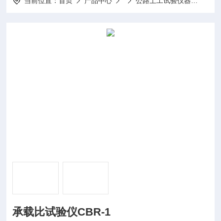
当前位置：
首页
产品中心
公路土工试验仪器
承载比
承载比试验仪CBR-1