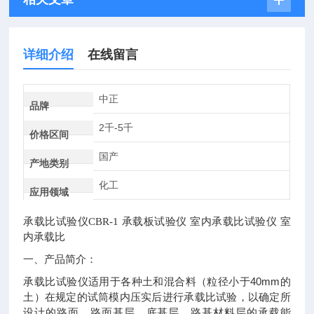
详细介绍
在线留言
中正
品牌
2千-5千
价格区间
国产
产地类别
化工
应用领域
承载比试验仪CBR-1
承载板试验仪
室内承载比试验仪
室
内承载比
一、产品简介：
40mm
承载比试验仪适用于各种土和混合料（粒径小于
的
土）在规定的试筒模内压实后进行承载比试验，以确定所
设计的路面、路面基层，底基层，路基材料层的承载能