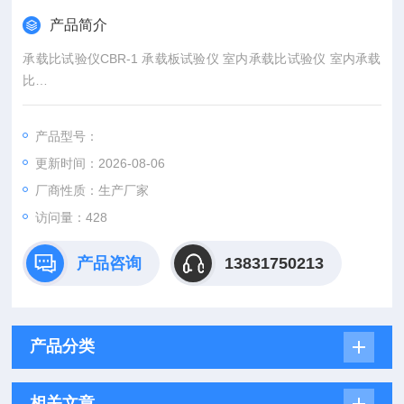
产品简介
承载比试验仪CBR-1 承载板试验仪 室内承载比试验仪 室内承载
比
一、产品简介：
承载比试验仪适用于各种土和混合料（粒径小于40mm的土）在
产品型号：
规定的试筒模内压实后进行承载比试验，以确定所设计的路面、
更新时间：2026-08-06
路面基层，底基层，路基材料层的承载能力，是土工试验必配仪
器之一。
厂商性质：生产厂家
访问量：428
产品咨询
13831750213
产品分类
相关文章