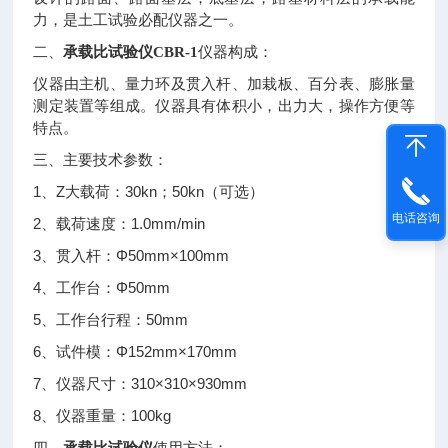
力，是土工试验必配仪器之一。
二、
承载比试验仪CBR-1
仪器构成：
仪器由主机、量力环及贯入杆、加栽板、百分表、膨胀量
测定装置等组成。仪器具有体积小，出力大，操作方便等
特点。
三、主要技术参数：
1
Z
30kn
50kn
、
大载荷：
；
（可选）
电话咨询
2
1.0mm/min
、载荷速度：
3
Φ50mm×100mm
、贯入杆：
4
Φ50mm
、工作台：
5
50mm
、工作台行程：
6
Φ152mm×170mm
、试件模：
7
310×310×930mm
、仪器尺寸：
8
100kg
、仪器重量：