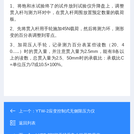
1
、将饱和水试验终了的试件放到试验仪升降盘上，调整
贯入杆与测力环对中，在贯入杆周围放置预定数量的载荷
板。
2
45N
、先将贯入杆用手轮施加
载荷，然后将测力环，测形
变的百分表调整到零点。
3
20
4
、加荷压人手轮，记录测力百分表某些读数（
、
0…..
2.5mm
8
）时的贯入量，并注意贯入量为
，能有
各以
2.5
50mm
C
上的读数，总贯入量为
、
时的承载比：承载比
=
/7
10.5×100%
单位压力
或
。
上一个：
YTW-2应变控制式无侧限压力仪
返回列表