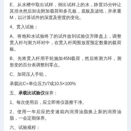
E
15
、从水槽中取出试样，倒出试样上的水，静置
分钟让
其排水然后卸去附加载荷和多孔板，底板及滤纸，并承重
M
，以计算试件的深度及密度的变化。
4
、贯入试验：
A
、将饱和水试验终了的试件放到试验仪升降盘上，调整
贯入杆与测力环对中，在贯入杆周围放置预定数量的载荷
板。
B
45N
、先将贯入杆用手轮施加
载荷，然后将测力环，测
形变的百分表调整到零点。
C
、加荷压人手轮，
C=
/7
10.5×100%
承载比
单位压力
或
五、
承载比试验仪
保养：
1
、每次使用后，应立即将仪器擦干净。
2
、使用一年后应把变速箱内润滑油脂换上新的润滑油
脂，一会定期保养。
六、试验规程：