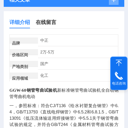
详细介绍
在线留言
中正
品牌
2万-5万
价格区间
国产
产地类别
化工
应用领域
电话咨询
GGW-60钢管弯曲试验机
新标准钢管弯曲试验机全自动钢
管弯曲机电动
CJ/T136
6.
一，参照标准：符合
《给水衬塑复合钢管》中
4
GB/T13793
6.5.2
6.8.1.5
GB/T
，
《直线电焊钢管》中
和
，
13091
5.5.1
《低压流体输送用焊接钢管》中
关于钢管弯曲
GB/T244
试验的规定，并符合
《金属材料管弯曲试验方