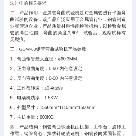
法》中的相关要求。
二，产品作用：金属管弯曲试验机是对金属管进行平面弯
曲试验的设备，该产品广泛应用于金属管行业，钢管制造
业和管道企业，产品质量材料性能检验机构，以检验金属
90
管的弯曲性能，弯曲的角度为
°，试验后，观察试样有
无裂痕。
三，
GGW-60
钢管弯曲试验机
产品参数
1
60.3MM
，弯曲钢管最大直径：φ
2
0-90
，正向弯曲角度：
°内任意设定
3
0-90
，反向弯曲角度：
°内任意设定
4
0.4rad/s
，工作盘转速：≤
5
1.5KW
，电动机功率：
6
1550mm*1110mm*1500mm
，外型尺寸：
7
800KG
，主机重量：
四，产品结构：钢管弯曲试验机由机架，工作台，旋转工
作臂，钢管弯心，摆线针轮减速机，钢管径向紧固装置，