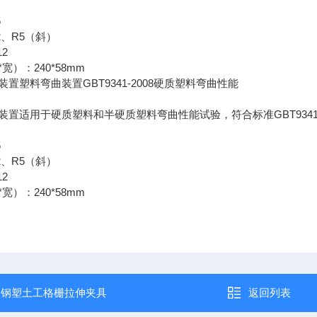
5
2
R5
、
（斜）
12
*
240*58mm
宽）：
GBT9341-2008
装置塑料弯曲装置
硬质塑料弯曲性能
GBT9341
装置适用于硬质塑料和半硬质塑料弯曲性能试验，符合标准
5
2
R5
、
（斜）
12
*
240*58mm
宽）：
：
钢塑土工格栅拉伸夹具
返回列表